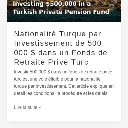
500
000
$
dans
un
Nationalité Turque par
Fonds
Investissement de 500
de
000 $ dans un Fonds de
Retraite
Privé
Retraite Privé Turc
Turc
Investir 500 000 $ dans un fonds de retraite privé
turc est une voie éligible pour la nationalité
turque par investissement. Cet article explique en
détail les conditions, la procédure et les délais.
Lire la suite »