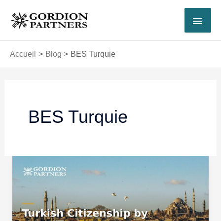
Aller
MEN
au
contenu
PRI
Accueil
Blog
BES Turquie
BES Turquie
Nationalité
Turque
par
Investissement
de