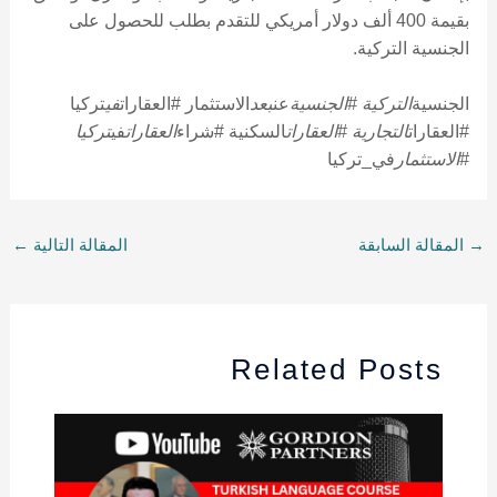
بقيمة 400 ألف دولار أمريكي للتقدم بطلب للحصول على
الجنسية التركية.
الجنسية
التركية #الجنسية
عن
بعد
الاستثمار #العقارات
في
تركيا
#العقارات
التجارية #العقارات
السكنية #شراء
العقارات
في
تركيا
#الاستثمار
في_تركيا
→
المقالة السابقة
المقالة التالية
←
Related Posts