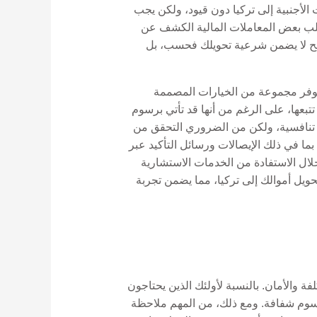
 الأجنبية إلى تركيا دون قيود، ولكن يجب
. بالإضافة إلى ذلك، قد تتطلب بعض المعاملات المالية الكشف عن
) وتمويل مكافحة الإرهاب (CTF). إن الالتزام بهذه اللوائح لا يضمن شرعية تحويلك فحسب، بل
 يوفر مجموعة من الخيارات المصممة
تتبعها، على الرغم من أنها قد تأتي برسوم
 تنافسية، ولكن من الضروري التحقق من
 بما في ذلك الإيصالات ورسائل التأكيد عبر
خلال الاستفادة من الخدمات الاستشارية
كفاءة وامتثالًا لتحويل أموالك إلى تركيا، مما يضمن تجربة
ة والأمان. بالنسبة لأولئك الذين يحتاجون
 مثل Wise أو PayPal تحويلات سريعة مع هياكل رسوم شفافة. ومع ذلك، من المهم ملاحظة