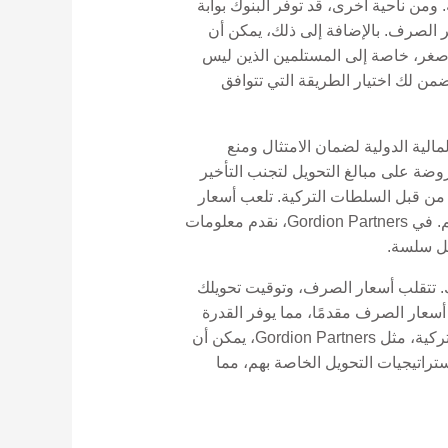
. ومن ناحية أخرى، قد توفر البنوك بوابة
ر الصرف. بالإضافة إلى ذلك، يمكن أن
Mon مفيدة بشكل خاص لإرسال مبالغ أصغر، خاصة إلى المستلمين الذين ليس
لخيارات، مما يضمن لك اختيار الطريقة التي تتوافق
لمالية الدولية لضمان الامتثال ومنع
روضة على مبالغ التحويل لتجنب التأخير
ًا إضافية وقد يخضع للتدقيق من قبل السلطات التركية. تلعب أسعار
تحويل العملات أيضًا دورًا، وتوفر طرق التحويل المختلفة أسعار صرف مختلفة، مما يؤثر على المبلغ النهائي المستلم. في Gordion Partners، نقدم معلومات
قل سلسة.
تك. تتقلب أسعار الصرف، وتوقيت تحويلك
أسعار الصرف مقدمًا، مما يوفر القدرة
على التنبؤ والحماية من تقلبات السوق. إن العمل مع المستشارين الماليين الذين لديهم رؤى عميقة حول السوق التركية، مثل Gordion Partners، يمكن أن
ستراتيجيات التحويل الخاصة بهم، مما