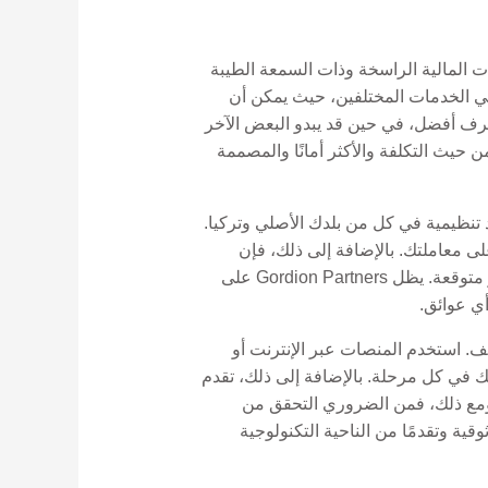
ت المالية الراسخة وذات السمعة الطيبة
دمي الخدمات المختلفين، حيث يمكن أن
صرف أفضل، في حين قد يبدو البعض الآخر
 الخيارات الأكثر فعالية من حيث التكلفة والأكثر أمانًا والمصممة
تنظيمية في كل من بلدك الأصلي وتركيا.
ت صلة قد تؤثر على معاملتك. بالإضافة إلى ذلك، فإن
معرفة حدود التحويل اليومية أو الشهرية التي تفرضها البنوك أو شركات التحويل يمكن أن يمنع حدوث تأخيرات غير متوقعة. يظل Gordion Partners على
أي عوائق.
يف. استخدم المنصات عبر الإنترنت أو
ك في كل مرحلة. بالإضافة إلى ذلك، تقدم
 ومع ذلك، فمن الضروري التحقق من
Gordi، نقوم بتقييم الخيارات الأكثر موثوقية وتقدمًا من الناحية التكنولوجية