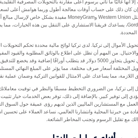
 أنها غالبًا ما تأتي برسوم أعلى مقارنة بالتحويلات المصرفية التقليدية
رة، وإن كان ذلك على حساب أوقات معالجة أطول وربما هوامش أعلى لسع
تكون خدمات التحويل الدولية المتخصصة مثل Western Union وeyGram
لديهم حسابات مصرفية. في Gordion Partners، يساعدك فريقنا الاستشاري على التنقل بين هذه ا
المحددة.
تحويل الأموال إلى تركيا. لدى تركيا لوائح مالية محددة تحكم التحويلات ا
والاحتيال. من المهم أن تظل على اطلاع بالوثائق المطلوبة والقيود المف
والتعقيدات المحتملة. على سبيل المثال، أي تحويل يتجاوز 5000 دولار قد يتطلب أوراق
ق اللازمة، مما يساعدك على الامتثال للقوانين التركية وضمان عملية ن
أموال إلى تركيا، من الضروري التخطيط مسبقًا والنظر في توقيت معاملا
ؤدي إلى توفير كبير. بالإضافة إلى ذلك، توفر بعض الخدمات خيار تثبيت 
ادة من خبرتنا المحلية وانتشارنا العالمي، نساعد العملاء على تحسين ا
 مع تقليل الرسوم وتجنب المخاطر الشائعة.