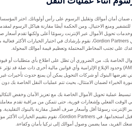
سوم أثناء عمليات النقل
ن ضمان أمان أموالك وتقليل الرسوم على رأس أولوياتك. اختر المؤسسا
 للتشفير ومنع الاحتيال. ومن الحكمة أيضًا مقارنة هياكل الرسوم لمق
دمات تحويل الأموال عبر الإنترنت رسومًا أعلى ولكنها تقدم أسعار 
أرخص مقدمًا ولكن لديه تكاليف مخفية. في Gordion Partners، نقوم بإرشادك في اختيار
اعدك على تجنب المخاطر المحتملة وتعظيم قيمة أموالك المحولة.
وال الخاصة بك، من الضروري أن تظل على اطلاع بأي متطلبات أو قيود 
تعرف على لوائح مكافحة غسيل الأموال (AML) وحدود الإبلاغ الإلزامية وأي قوانين مالية أخرى ذا
شورة الخبراء لضمان الامتثال، بحيث تتم عمليات النقل الخاصة بك دون 
 تبسيط عملية تحويل الأموال الخاصة بك مع تعزيز الأمان وخفض التكال
 في الوقت الفعلي وإشعارات فورية، حتى تتمكن من مراقبة تقدم معاملت
 الإنترنت رسومًا أقل وأسعار صرف أفضل مقارنة بالبنوك التقليدية.
مصداقية وميزات الأمان لأي خدمة رقمية قبل استخدامها. في on Partners
عك الفريد، مما يضمن وصول أموالك إلى تركيا بأمان وكفاءة.