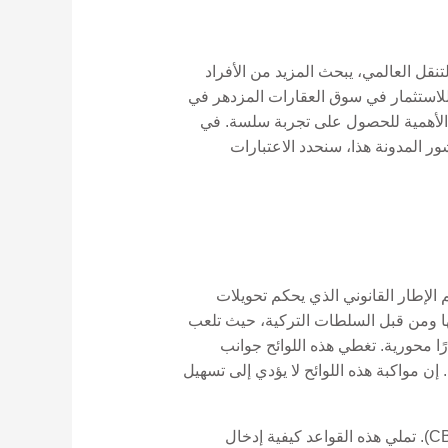
تنقل العالمي، يبحث المزيد من الأفراد
لاستثمار في سوق العقارات المزدهر في
الغ الأهمية للحصول على تجربة سلسة. في
نشور المدونة هذا، سنحدد الاعتبارات
 الإطار القانوني الذي يحكم تحويلات
نها ومن قبل السلطات التركية، حيث تلعب
 مثل هيئة التنظيم والرقابة المصرفية (BRSA) والبنك المركزي لجمهورية تركيا (CBRT) أدوارًا محورية. تغطي هذه اللوائح جوانب
إن مواكبة هذه اللوائح لا يؤدي إلى تسهيل
أحد الجوانب المهمة التي يجب مراعاتها هو لوائح الصرف الأجنبي التي يفرضها البنك المركزي لجمهورية تركيا (CBRT). تملي هذه القواعد كيفية إدخال