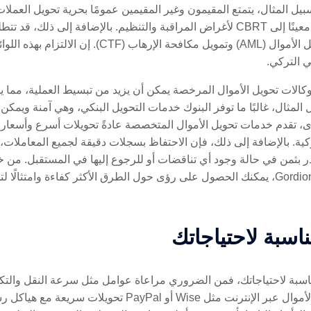
سبيل المثال، يتمتع المقيمون وغير المقيمين عمومًا بحرية تحويل العملات
الإبلاغ عن جميع التحويلات التي تتجاوز حدًا معينًا إلى CBRT لأغراض المراقبة والتنظيم
مصدر الأموال لتلبية متطلبات مكافحة غسل الأموال (AML
ي التركي.
وكالات تحويل الأموال المرخصة يمكن أن يزيد من تبسيط العملية، مما
المثال، غالبًا ما توفر البنوك خدمات التحويل البنكي، وهي آمنة ويمكن 
ى، تقدم خدمات تحويل الأموال المتخصصة عادةً تحويلات أسرع وأسعار
تركية. بالإضافة إلى ذلك، فإن الاحتفاظ بسجلات دقيقة لجميع المعاملات،
 يقدر بثمن في حالة وجود أي تناقضات أو للرجوع إليها في المستقبل. من 
المهنية التي تقدمها كيانات مثل Gordion Partners، يمكنك الحصول على رؤى حول الطرق الأكثر 
ناسبة لاحتياجاتك
مناسبة لاحتياجاتك، فمن الضروري مراعاة عوامل مثل سرعة النقل والتكلف
إلى معاملات سريعة، تقدم خدمات تحويل الأموال عبر الإنترنت