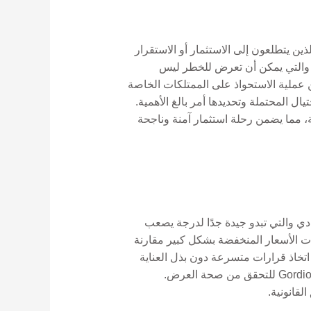
ين يتطلعون إلى الاستثمار أو الاستقرار
ات، والتي يمكن أن تعرض للخطر ليس
تزمون بإرشادك خلال كل خطوة من عملية الاستحواذ على الممتلكات الخاصة
المحتملة وتحديدها أمر بالغ الأهمية.
، مما يضمن رحلة استثمار آمنة وناجحة
دي والتي تبدو جيدة جدًا لدرجة يصعب
ت الأسعار المنخفضة بشكل كبير مقارنة
ى اتخاذ قرارات متسرعة دون بذل العناية
الواجبة. قم دائمًا بإجراء مقارنة للسوق واطلب المساعدة من المستشارين المحليين الموثوق بهم مثل Gordion Partners للتحقق من صحة العرض.
لقانونية.