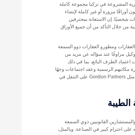
ارية المشروعة في تركيا مجموعة كاملة
ن أوراقًا مزورة أو غير كاملة لإنشاء
 شخصيًا. إن الاستعانة بمحترفين
 المخططات الاحتيالية من خلال التأكد من أن جميع الأوراق
اء العقارات ومطورو العقارات ذوو السمعة
وكيل مراوغًا عند سؤاله عن مزيد من
ت اعتماد الطرف البائع، بما في ذلك
يارة مكاتبهم الرسمية وعقد اجتماعات وجهًا
لوجه يمكن أن توفر المزيد من الضمانات لمصداقيتهم. يمكن أن يساعدك العمل مع الخدمات الاستشارية الموثوقة مثل Gordion Partners على التنقل في
 الطيبة
والمستشارين القانونيين ذوي السمعة
على احترام كبير في الصناعة. وبالمثل،