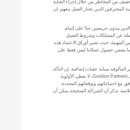
تخفيف من المخاطر من خلال إجراء العناية
حقق من مصداقية المحترفين الذين تختار العمل معهم. إن
لذين يبدون حريصين جدًا على إتمام
ملة عن الممتلكات وشروط العميل
 المهنية، حيث تشير أوراق الاعتماد هذه
حترف نوصي به يدعم هذه القيم، مما يضمن حصول عملائنا ليس فقط على
 المألوفة بمثابة عقبات إضافية. إن التأكد
من أن وكيلك العقاري ومستشارك القانوني يتقنان لغتك يمكن أن يسهل التواصل بشكل كبير ويمنع سوء الفهم. في Gordion Partners، لا نعطي الأولوية
ق مع احتياجاتهم وتوقعاتهم المحددة.
سلاسة. تذكر أن الشراكة الصحيحة يمكن أن