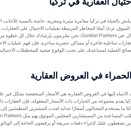
تيال العقارية في تركيا
بض بالحياة في تركيا مغامرة مثيرة ومجزية، خاصة بالنسبة للأجانب الذ
نمو السوق، تزداد أيضًا المخاطر المرتبطة بعمليات الاحتيال على العقار
استثمارك المالي فحسب، بل أيضًا راحة البال. في Gordion Partners، نحن مل
ات ساحلية فاخرة أو مساكن حضرية ساحرة، فإن فهم عمليات الاحتيال 
نصائح العملية لمساعدتك على تجنب الوقوع ضحية للمخططات الاحتيالية
لحمراء في العروض العقارية
الانتباه إليها في العروض العقارية هي الأسعار المنخفضة بشكل غير عا
يا يقدم مجموعة من الخيارات ذات الأسعار المعقولة، فإن العقارات ذا
غالبًا ما يستخدم المحتالون أسعارًا جذابة لجذب المشترين المطمئنين إل
لذين يضغطون عليك لإجراء دفعات سريعة أو يرفضون الحاجة إلى الوثائق ا