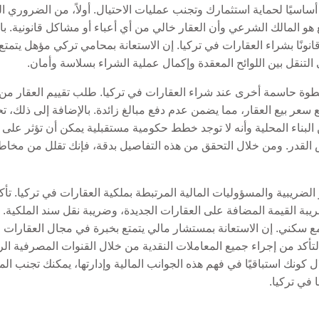
ًا أساسيًا لحماية استثمارك وتجنب عمليات الاحتيال. أولاً، من الضروري
 هو المالك الشرعي وأن العقار خالي من أي أعباء أو مشاكل قانونية. ب
انونًا بشراء العقارات في تركيا. إن الاستعانة بمحامي تركي مؤهل يتمت
لتنقل بين اللوائح المعقدة وإكمال عملية الشراء بسلاسة وأمان.
خطوة حاسمة أخرى عند شراء العقارات في تركيا. طلب تقييم العقار من خ
مع سعر بيع العقار، مما يضمن عدم دفع مبالغ زائدة. بالإضافة إلى ذلك
ين البناء المحلية وأنه لا توجد خطط حكومية مستقبلية يمكن أن تؤثر على
فس القدر. ومن خلال التحقق من هذه التفاصيل بدقة، فإنك تقلل من مخا
لضريبية والمسؤوليات المالية المرتبطة بملكية العقارات في تركيا. ت
ريبة القيمة المضافة على العقارات الجديدة، وضريبة نقل سند الملكية.
ع سكني. إن الاستعانة بمستشار مالي يتمتع بخبرة في مجال العقارات 
 التأكد من إجراء جميع المعاملات النقدية من خلال القنوات المصرفية 
كونك استباقيًا في فهم هذه الجوانب المالية وإدارتها، يمكنك تجنب الم
ا في تركيا.