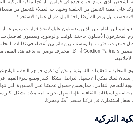
 الشخص الذي يتمتع بخبرة جيدة في قوانين ولوائح الملكية التركية، ال
اجبة الشاملة. في Gordion Partners، نؤكد على أهمية التحقق من الخلفية وشهادات العملاء للت
ك فحسب، بل يوفر لك أيضًا راحة البال طوال عملية الاستحواذ.
والممثلين القانونيين الذين يضغطون عليك لاتخاذ قرارات متسرعة أو ا
رم المحترفون الأصيلون حاجتك للوقت والوضوح، ويقدمون تفاصيل شا
بل جمعيات معترف بها ومستشارين قانونيين أعضاء في نقابات المحامين
غالبًا إلى مستوى أعلى من النزاهة المهنية. يضمن Gordion Partners أن كل م
لأخلاقية.
ق المحلية والتعقيدات القانونية، يمكن أن تكون حواجز اللغة واللوائح غير
وية للتفاهم الثقافي، مما يضمن حصول عملائنا على المشورة التي تتواف
لمختلفة والسياقات الثقافية، فإننا نسهل تجربة المعاملات بشكل أكثر 
يجعل استثمارك في تركيا مسعى آمنًا ومجزيًا.
ية التركية