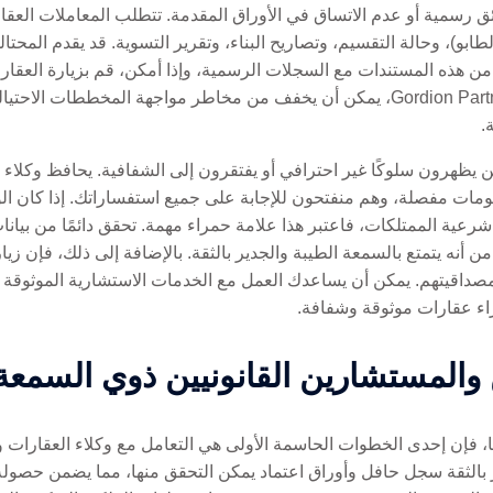
ق رسمية أو عدم الاتساق في الأوراق المقدمة. تتطلب المعاملات العق
بو)، وحالة التقسيم، وتصاريح البناء، وتقرير التسوية. قد يقدم المحتالو
 هذه المستندات مع السجلات الرسمية، وإذا أمكن، قم بزيارة العقارات
ومستشارين قانونيين ذوي خبرة، مثل Gordion Partners، يمكن أن يخفف من مخاطر مواجهة
.
الذين يظهرون سلوكًا غير احترافي أو يفتقرون إلى الشفافية. يحافظ وكل
ات مفصلة، ​​وهم منفتحون للإجابة على جميع استفساراتك. إذا كان ال
شرعية الممتلكات، فاعتبر هذا علامة حمراء مهمة. تحقق دائمًا من بيانا
د من أنه يتمتع بالسمعة الطيبة والجدير بالثقة. بالإضافة إلى ذلك، فإن ز
اء عقارات موثوقة وشفافة.
ين والمستشارين القانونيين ذوي السمعة
يا، فإن إحدى الخطوات الحاسمة الأولى هي التعامل مع وكلاء العقارات 
 بالثقة سجل حافل وأوراق اعتماد يمكن التحقق منها، مما يضمن حصوله 