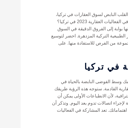
لقلب النابض لسوق العقارات في تركيا،
حيث تربط المشترين والبائعين وخبراء الصناعة في مساحة واحدة نابضة بالحياة. هل تتساءل عن كيفية المشاركة في الفعاليات العقارية 2023 في تركيا؟
ها بوابة إلى الفروق الدقيقة في السوق
لطبيعية التركية المزدهرة. احضر لتوسيع
جموعة من الفرص للاستفادة منها. على
ة في تركيا
دمك وسط الفوضى النابضة بالحياة في
ارية القادمة. ستوجه هذه الرؤية طريقك
افية، لأن الانطباعات الأولى يمكن أن
داة بسيطة لكنها قوية لإجراء اتصالات تدوم بعد اليوم. وتذكر أن
اهتماماتك. تعد المشاركة في الفعاليات