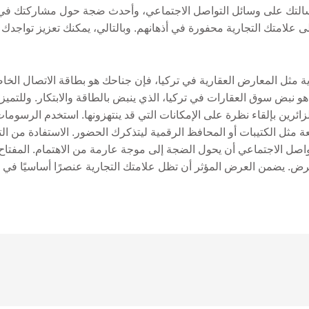
رسالتك على وسائل التواصل الاجتماعي، وأحدث ضجة حول مشاركتك في ا
 علامتك التجارية محفورة في أذهانهم. وبالتالي، يمكنك تعزيز تواجدك
ة مثل المعارض العقارية في تركيا، فإن جناحك هو بطاقة الاتصال الخا
و نبض سوق العقارات في تركيا، الذي ينبض بالطاقة والابتكار. وللتمي
ائرين بإلقاء نظرة على الإمكانات التي قد ينتهزونها. استخدم الرسوما
وجبات سريعة مثل الكتيبات أو المحافظ الرقمية ليتذكرك الحضور. الاستفادة 
صل الاجتماعي أن يحول الضجة إلى موجة عارمة من الاهتمام. المفتاح 
رض. يضمن العرض المؤثر أن تظل علامتك التجارية عنصرًا أساسيًا في ال