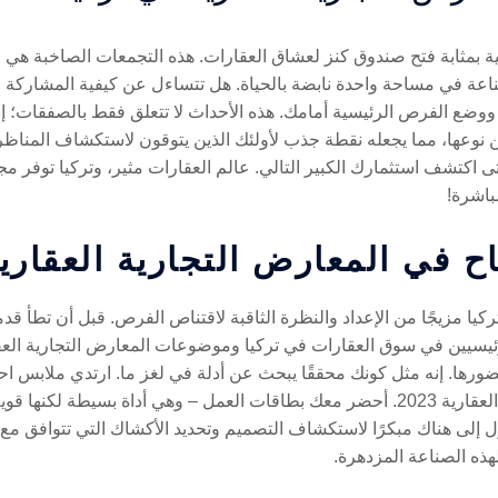
 بمثابة فتح صندوق كنز لعشاق العقارات. هذه التجمعات الصاخبة هي ا
 ووضع الفرص الرئيسية أمامك. هذه الأحداث لا تتعلق فقط بالصفقات؛ إن
نوعها، مما يجعله نقطة جذب لأولئك الذين يتوقون لاستكشاف المناظر ا
اكتشف استثمارك الكبير التالي. عالم العقارات مثير، وتركيا توفر م
باشرة!
ح في المعارض التجارية العقاري
كيا مزيجًا من الإعداد والنظرة الثاقبة لاقتناص الفرص. قبل أن تطأ ق
رئيسيين في سوق العقارات في تركيا وموضوعات المعارض التجارية العق
رها. إنه مثل كونك محققًا يبحث عن أدلة في لغز ما. ارتدي ملابس احتر
تفتح الأبواب في المشهد الصاخب للأحداث العقارية 2023. أحضر معك بطاقات العمل – وهي أ
 إلى هناك مبكرًا لاستكشاف التصميم وتحديد الأكشاك التي تتوافق مع 
هذه الصناعة المزدهرة.