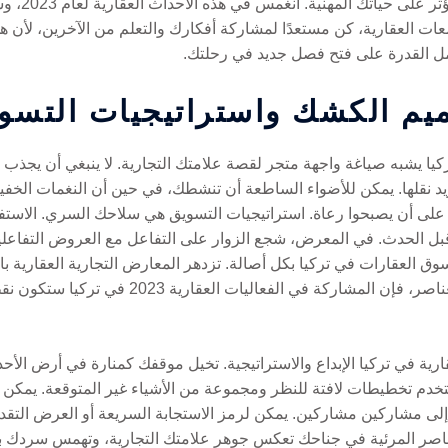
فهي أرض خصب
ت العقارية، كن مستعدًا لمشاركة أفكارك والتعلم من الآخرين، لأن هذا 
مل القدرة على فتح فصل جديد في رحلتك.
يم الكشك واستراتيجيات التسو
كيا يشبه صياغة واجهة متجر لقصة علامتك التجارية. لا ينبغي أن يجذب
ريد نقلها. يمكن للأضواء الساطعة أن تنشطك، في حين أن النغمات الخفي
 على أن يصبحوا رعاة. استراتيجيات التسويق هي سلاحك السري. الاست
 قبل الحدث. في المعرض، شجع الزوار على التفاعل مع العروض التفاعلية
 العقارات في تركيا بكل أصالة. تزدهر المعارض التجارية العقارية ب
وتؤدي إلى اتصالات دائمة. إذا أتقنت هذه العناصر،
ية في تركيا الإبداع والاستراتيجية. تخيل موقفك كمنارة في أرض الأحد
خدم تخطيطات لافتة للنظر ومجموعة من الأشياء غير المتوقعة. يمكن أ
لى مشاركين مشاركين. يمكن لرمز الاستجابة السريعة أو العرض التق
ناصر المرئية في جناحك تعكس جوهر علامتك التجارية، وتهمس سردك ب