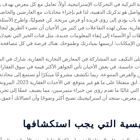
ية التركية في التحركات الإستراتيجية. أولاً، تعامل مع كل معرض بهدف
لتواصل هو تذكرتك الذهبية، لذا قم بإجراء محادثات مع العارضين والح
ة باب يؤدي إلى رؤى فريدة أو فرص مربحة. كن فضوليًا، واطرح الأسئل
ت أو الأسماء إلى إبقاء المعلومات جديدة، مثل فتات الخبز التي تعيدك 
من الإمكانات؛ ارسمها بمبادرتك وطموحك. هناك فرصة في كل مصافحة و
ة على التكيف عند المشاركة في المعارض التجارية العقارية. شارك في ا
يات حاسمة، في بعض الأحيان تأتي الجواهر الأكثر قيمة في سوق العقارا
والفرص المتنوعة. ربما تكتشف مشروعًا مبتكرًا أو تستمع إلى محادثة 
بتوجيه خطواتك والتكيف مع أه
ي غالبًا ما تقدم رؤى من خبراء متمرسين، مما يضيف عمقًا إلى تجربت
ل معرض، ستجد أن استراتيجيتك تصبح أكثر وضوحًا وأن اتصالاتك أعمق
سية التي يجب استكشافها