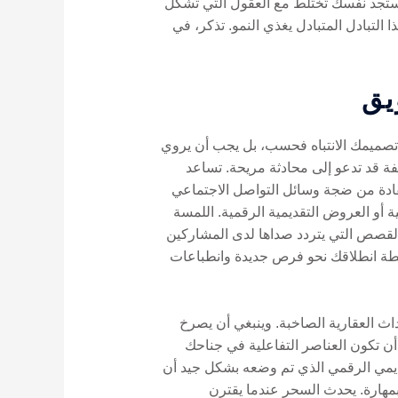
ة لعلاقات هادفة يمكن أن تؤثر على حياتك المهنية. انغمس في هذه الأحداث العقارية لعام 2023، وستجد نفسك تختلط مع العقول التي تشكل
التبادل المتبادل يغذي النمو. تذكر، في
يق
 تصميمك الانتباه فحسب، بل يجب أن يروي
فة قد تدعو إلى محادثة مريحة. تساعد
فادة من ضجة وسائل التواصل الاجتماعي
 أو العروض التقديمية الرقمية. اللمسة
القصص التي يتردد صداها لدى المشاركين
 فإن المشاركة في الفعاليات العقارية 2023 في تركيا ستكون نقطة انطلاقك نحو فرص جديدة وانطباعات
اث العقارية الصاخبة. وينبغي أن يصرخ
ن تكون العناصر التفاعلية في جناحك
ديمي الرقمي الذي تم وضعه بشكل جيد أن
مهارة. يحدث السحر عندما يقترن