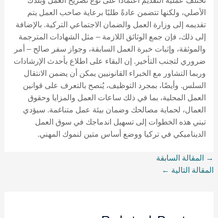
تختلف عملية التقديم اعتمادًا على نوع تصريح العمل وبلدك
الأصلي، ولكنها تتضمن عادةً طلبًا برعاية صاحب العمل يتم
تقديمه إلى وزارة العمل والضمان الاجتماعي التركية. بالإضافة
إلى ذلك، فإن جمع الوثائق اللازمة – مثل الشهادات المترجمة
والموثقة، وإثبات خبرة العمل السابقة، وجواز سفر صالح – أمر
ضروري لتجنب التأخير. إن البقاء على اطلاع بأحدث الإرشادات
وربما التشاور مع الخبراء القانونيين يمكن أن يضمن الانتقال
السلس. وأيضًا، بمجرد التوظيف، يُنصح بالتعرف على قوانين
العمل المحلية، بما في ذلك ساعات العمل والمزايا وحقوق
العمال، لحماية مصالحك وضمان بيئة عمل متناغمة. سيؤدي
تبني هذه الخطوات إلى تسهيل اندماجك في سوق العمل
الديناميكي في تركيا ووضع أساس متين لنموك المهني.
→
المقالة السابقة
المقالة التالية
←