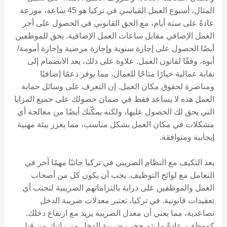
المثال، أسبوع العمل القياسي في تركيا هو 45 ساعة، موزعة
عادةً على ستة أيام، مع الحق القانوني في الحصول على أجر
العمل الإضافي مقابل ساعات العمل الإضافية. يحق للموظفين
أيضًا الحصول على إجازة سنوية وإجازة مرضية وإجازة أمومة/
أبوة، وفقًا لقانون العمل. علاوة على ذلك، يعد الانضمام إلى
نقابة عمالية خيارًا متاحًا للعمال، مما يوفر دعمًا إضافيًا
ومناصرة لحقوق مكان العمل. إن التعرف على وسائل حماية
العمل هذه لا يساعد فقط في ضمان حصولك على جميع المزايا
التي يحق لك الحصول عليها، ولكنه يمكّنك أيضًا من معالجة أي
مشكلات في مكان العمل بشكل مناسب، مما يعزز بيئة مهنية
إيجابية ومتوافقة.
يعد التكيف مع النظام الضريبي في تركيا جانبًا مهمًا آخر في
التعامل مع لوائح التوظيف. يجب أن يكون كل من أصحاب
العمل والموظفين على دراية بالتزاماتهم الضريبية لتجنب أي
تعقيدات قانونية. في تركيا، تعتبر معدلات ضريبة الدخل
تصاعدية، مما يعني أن معدل الضريبة يزيد مع ارتفاع دخلك.
كموظف، عادةً ما يتم حجب ضريبة الدخل من راتبك من قبل