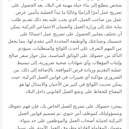
شخص يتطلع إلى بناء حياة مهنية في البلاد. يعد الحصول على
تصريح عمل أمرًا إلزاميًا وغالبًا ما تبدأ العملية بتأمين عرض
عمل من صاحب العمل، الذي يجب عليه بعد ذلك تقديم طلب
نيابة عنك إلى وزارة العمل والضمان الاجتماعي التركية. يمكن
أن تختلف معايير الحصول على تصريح عمل اعتمادًا على
جنسيتك وصناعتك والوظيفة المحددة التي تتقدم لها، مما يجعل
من المهم التعرف على أحدث اللوائح والمتطلبات. سيؤدي
التأكد من حصولك على الوثائق المناسبة، مثل جواز سفر صالح
وإثبات المؤهلات وأي شهادات صحية ضرورية، إلى تبسيط
عملية التقديم وزيادة فرص الموافقة. بالإضافة إلى ذلك، من
الضروري مواكبة أي تغييرات في قوانين العمل التركية، حيث
يمكن تحديث اللوائح في كثير من الأحيان والامتثال لها هو
المفتاح للحفاظ على وضع العمل القانوني داخل البلاد.
بمجرد حصولك على تصريح العمل الخاص بك، فإن فهم حقوقك
ومسؤولياتك كموظف أمر حيوي. تم تصميم قوانين العمل
التركية لحماية أصحاب العمل والموظفين على حد سواء،
وضمان المعاملة العادلة وظروف العمل الآمنة. على سبيل