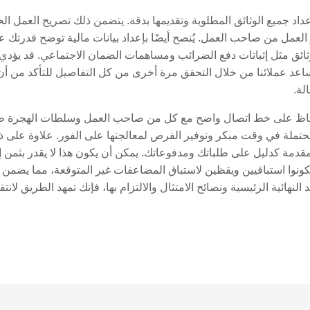
عداد جميع الوثائق المطلوبة وتقديمها بدقة. يتضمن ذلك تصريح العمل ا
ر العمل من صاحب العمل. يُنصح أيضًا بإعداد بيانات مالية توضح قدرتك ع
ق مثل إثباتات دفع الضرائب ومساهمات الضمان الاجتماعي. قد يؤدي عد
 أو رفضه. في Gordion Partners، نساعد عملائنا من خلال التحقق مرة أخرى من كل التفاصيل لل
لة.
حفاظ على خط اتصال واضح مع كل من صاحب العمل وسلطات الهجرة طوا
تملة في وقت مبكر وتوفير الفرص لمعالجتها على الفور. علاوة على ذل
قدمة كدليل على طلباتك ومدفوعاتك. يمكن أن يكون هذا لا يقدر بثمن 
نصح عملائنا بأن يكونوا استباقيين ويقظين لاستباق المضاعفات غير المتوقعة، مما 
نهائية الرئيسية ونصائح الامتثال والالتزام بها، فإنك تمهد الطريق لا