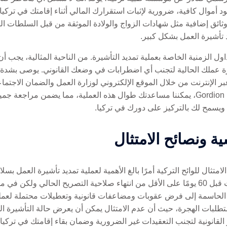
ود أموال كافية، ضرورية لإثبات استقرارك المالي أثناء إقامتك في تركيا.
ثائق إضافية مثل شهادات الزواج والولادة الموثقة من قبل السلطات ا
أشيرة العمل بشكل كبير.
اول الزمنية الخاصة بعملية تمديد التأشيرة. من الناحية المثالية، يجب 
تأشيرة عملك الحالية لتجنب أي اضطرابات في وضعك القانوني. يوصى بشدة
بر الإنترنت من خلال الموقع الإلكتروني لوزارة العمل والضمان الاجتما
مشكلات محتملة على الفور. في Gordion Partners، يمكننا مساعدتك طوال هذه العملية، مما
ال ويسمح لك بالتركيز على دورك في تركيا.
سية ونصائح الامتثال
امتثال للوائح التركية أمرًا بالغ الأهمية لعملية تمديد تأشيرة العمل بسلا
صلاحية التأشيرة، حيث يجب تقديم الطلبات قبل 60 يومًا على الأقل من انتهاء صلاحية التصريح 
ية الحاسمة إلى فرض عقوبات ومضاعفات قانونية وتعطيلات محتملة لعمل
ر القانونية لتجنب التعقيدات غير الضرورية وضمان بقاء إقامتك في تركيا