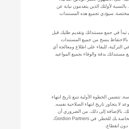
 بالنسبة لأولئك الذين يتقدمون نيابة عن
لمختصة. سيؤدي تجميع هذه المستندات
أن تبدأ في جمع مستنداتك وتقديم طلبك قبل
 بالاحتفاظ بنسخ من جميع المستندات
عي التركية، للبقاء على اطلاع ومعالجة أي
 يضمن مراجعة جميع مستنداتك بدقة والوفاء بجميع المواعيد
سة. تتضمن الخطوة الأولية تتبع تاريخ انتهاء
الحالي ولكن في موعد لا يتجاوز تاريخ انتهاء الصلاحية نفسه.
ك. بالإضافة إلى ذلك، من الضروري أن
تظل مطلعًا على أي تغييرات في قوانين ومتطلبات الهجرة، حيث أن عدم الامتثال يمكن أن يعرض حالة التأشيرة الخاصة بك للخطر. في Gordion Partners،
 دون انقطاع.