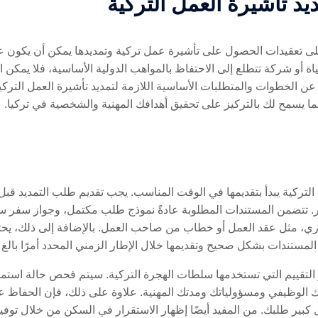
د تأشيرة العمل التركية
ندرك أن التغلب على تعقيدات الحصول على تأشيرة عمل تركية وتمديدها يمكن أن ي
ياة أو شركة تتطلع إلى الاحتفاظ بالمواهب الدولية الأساسية، فلا يمكن ا
ن الخطوات والمتطلبات الأساسية اللازمة لتمديد تأشيرة العمل التركية
ما يسمح لك بالتركيز على تحقيق أهدافك المهنية والشخصية في تركيا.
 التركية يبدأ بتقديمها في الوقت المناسب. يجب تقديم طلب التمديد قب
ر. تتضمن المستندات المطلوبة عادةً نموذج طلب مكتمل، وجواز سفر س
ري، مثل عقد العمل أو خطاب من صاحب العمل. بالإضافة إلى ذلك، يحتاج
المستندات بشكل صحيح وتقديمها خلال الإطار الزمني المحدد أمرًا بالغ 
التقييم التي تستخدمها سلطات الهجرة التركية. سيتم فحص حالة استمر
رك الوظيفي ومسؤولياتك ومدتك المهنية. علاوة على ذلك، فإن الحفا
 كبير طلبك. من المفيد أيضًا إظهار الاستقرار في السكن من خلال توف