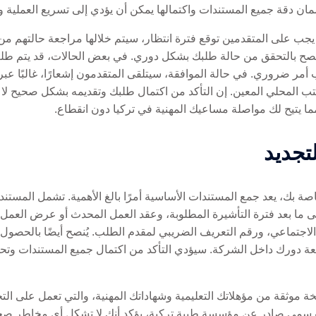
ن دقة جميع المستندات واكتمالها يمكن أن يؤدي إلى تسريع العملية وت
ا، يجب على المتقدمين توقع فترة انتظار، سيتم خلالها مراجعة حالتهم م
ُنصح بالتحقق من حالة طلبك بشكل دوري. في بعض الحالات، قد يتم طلب 
ر ضروري. في حالة الموافقة، سيتلقى المتقدمون إشعارًا، غالبًا عبر ا
المحلي المعين. إن التأكد من اكتمال طلبك وتقديمه بشكل صحيح لا 
 مما يتيح لك مواصلة مساعيك المهنية في تركيا دون انقطاع.
تجديد
اصة بك، يعد جمع المستندات الأساسية أمرًا بالغ الأهمية. تشمل المستن
لى ما بعد فترة التأشيرة المطلوبة، وعقد العمل المحدث أو عرض العمل
الاجتماعي، ورقم التعريف الضريبي لمقدم الطلب. يُنصح أيضًا بالح
 دورك داخل الشركة. سيؤدي التأكد من اكتمال جميع المستندات وتحديث
 موثقة من مؤهلاتك التعليمية وشهاداتك المهنية، والتي تعمل على ال
رسمي صادر عن مؤسسة طبية تركية، يؤكد أنك لا تشكل أي مخاطر صحية ع