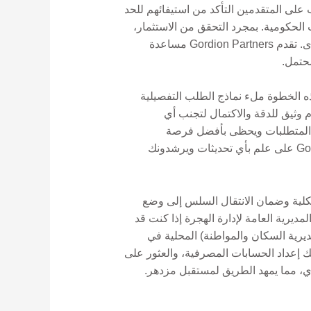
ب على المتقدمين التأكد من استيفائهم للحد
ات الحكومية. بمجرد التحقق من الاستثمار،
تتضمن الخطوة التالية إعداد الأوراق اللازمة، بما في ذلك الهوية الصالحة وإثبات الأموال والمستندات الداعمة الأخرى. تقدم Gordion Partners مساعدة
محتمل.
ذه الخطوة ملء نماذج الطلب التفصيلية
م وثيق للدقة والاكتمال لتجنب أي
من أنه يلبي المتطلبات ويحظى بأفضل فرصة
للموافقة. بمجرد الإرسال، يتراوح وقت المعالجة عادةً من بضعة أسابيع إلى عدة أشهر، حيث سيبقيك شركاء Gordion على علم بأي تحديثات ويرشدونك
كلية وضمان الانتقال السلس إلى وضع
ديرية العامة لإدارة الهجرة إذا كنت قد
 داخل البلاد. بمجرد حصولك على التأشيرة، من الضروري تسجيل عنوانك لدى Nüfus Müdürlügü (مديرية السكان والمواطنة) المحلية في
وافقة، بما في ذلك إعداد الحسابات المصرفية، والعثور على
ي، مما يمهد الطريق لمستقبل مزدهر.