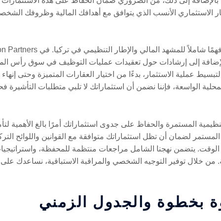
قل عن 50 مواطنًا تركيًا. بالإضافة إلى ذلك، من الضروري ضمان الحفاظ على هذه الاس
تحديد الخيار الاستثماري الأنسب الذي يتوافق مع أهدافك المالية وظروفك ال
بالإضافة إلى إرشادات حول تعقيدات عمليات التوظيف في سوق رأس الما
ط عملية الاستثمار، بدءًا من اختيار العقارات المتميزة وحتى إنهاء مع
محلية الواسعة، فإننا نضمن أن استثماراتك لا تلبي متطلبات التأشيرة فح
تنظيمية المستمرة والحفاظ على جدوى استثماراتك أمرًا بالغ الأهمية لت
Gordion Par، نقدم الدعم المستمر لضمان أن تظل استثماراتك متوافقة مع القوانين واللو
الوقت. يتضمن نهجنا الشامل مراجعات منتظمة للمحفظة، واستراتيجيات 
ة. من خلال توفير التوجيه الشخصي والمراقبة الاستباقية، نساعدك على
ة بخطوة والجدول الزمني