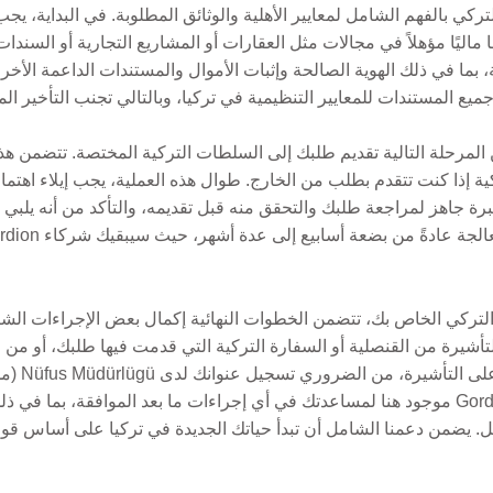
كي بالفهم الشامل لمعايير الأهلية والوثائق المطلوبة. في البداية، يج
ًا ماليًا مؤهلاً في مجالات مثل العقارات أو المشاريع التجارية أو السند
يع المستندات للمعايير التنظيمية في تركيا، وبالتالي تجنب التأخير ال
 المرحلة التالية تقديم طلبك إلى السلطات التركية المختصة. تتضمن ه
ية إذا كنت تتقدم بطلب من الخارج. طوال هذه العملية، يجب إيلاء اهتما
. فريق Gordion Partners ذو الخبرة جاهز لمراجعة طلبك والتحقق منه قبل تقديمه، والتأكد 
لتركي الخاص بك، تتضمن الخطوات النهائية إكمال بعض الإجراءات الش
أشيرة من القنصلية أو السفارة التركية التي قدمت فيها طلبك، أو من الم
تقدمت بطلب
غضون 20 يومًا من الوصول. Gordion Partners موجود هنا لمساعدتك في أي إجراءات ما بعد الم
ل. يضمن دعمنا الشامل أن تبدأ حياتك الجديدة في تركيا على أساس قو