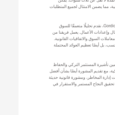
تثمارات لمدة لا تقل عن ثلاث سنوات. يمكن
شخصية، مما يضمن الامتثال لجميع المتطلبات
ويتطلب التنقل عبر خيارات الاستثمار هذه فهمًا شاملاً للمشهد المالي والإطار التنظيمي في تركيا. في Gordion Partners، نقدم تحليلًا متعمقًا للسوق
ل وإعدادات الأعمال. يعمل فريقنا من
املات السوق والاتفاقيات القانونية.
سب، بل أيضًا تعظيم العوائد المحتملة
أمين تأشيرة المستثمر التركي والحفاظ
ائح التركية، مع تقديم المشورة أيضًا بشأن أفضل
إدارة المخاطر، ومشورة قانونية حديثة
 تحقيق النجاح المستمر والاستقرار في