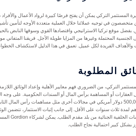
المستثمر التركي يمكن أن يفتح فرصًا كبيرة لرواد الأعمال والأفراد ذ
آفاقهم. في Gordion Partners، نحن متخصصون في توجيه عملائنا خلال العملية متعددة الأوجه 
ضل موقع تركيا الاستراتيجي واقتصادها القوي وسوقها النابض بالحياة،
لجنسية المحتملة وغيرها من المزايا طويلة الأجل. فريقنا المتفاني م
ت والأهداف الفريدة لكل عميل. تعمق في هذا الدليل لاستكشاف الخطوا
ثائق المطلوبة
ستثمر التركي، من الضروري فهم معايير الأهلية وإعداد الوثائق اللازمة
ال العقارات أو المساهمة برأس المال أو السندات الحكومية. على وجه ا
250,000 دولار أمريكي في العقارات أو 500,000 دولار أمريكي في مجالات أخرى مثل مساهمات ر
لمدة ثلاث سنوات على الأقل. إلى جانب إثبات الاستثمار، تتضمن الوث
وصورًا حديثة وإثبا
ز بشكل كبير احتمالية نجاح الطلب.