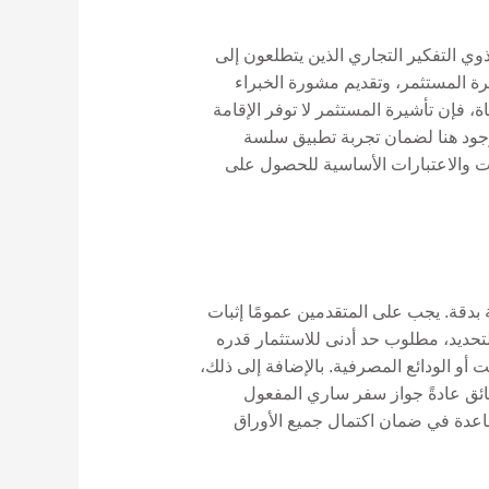
وي التفكير التجاري الذين يتطلعون إلى
لتأمين تأشيرة المستثمر، وتقديم مشورة الخبراء
 فإن تأشيرة المستثمر لا توفر الإقامة
وجود هنا لضمان تجربة تطبيق سلسة
ت والاعتبارات الأساسية للحصول على
 بدقة. يجب على المتقدمين عمومًا إثبات
لتحديد، مطلوب حد أدنى للاستثمار قدره
أس المال الثابت أو الودائع المصرفية. بالإضافة إلى ذلك،
ائق عادةً جواز سفر ساري المفعول
تًا للتأمين الصحي وفحوصات الخلفية الجنائية من بلد مقدم الطلب. يمكن لشركاء Gordion المساعدة في ضمان اكتمال جميع الأوراق