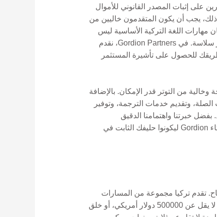
ين على إثبات المصدر القانوني للأموال
 ذلك، يجب أن يكون المتقدمون خاليين من
مهارات اللغة التركية الأساسية ليس
متطلبًا صارمًا ولكنه يمكن أن يكون مفيدًا للغاية في التنقل في المشهد الاجتماعي والثقافي وتسهيل التكامل الأكثر سلاسة. في Gordion Partners، نقدم
طريقك للحصول على تأشيرة المستثمر
Gordion Pa ملتزمون بجعل هذه العملية واضحة وخالية من التوتر قدر الإمكان. بالإضافة
ت الصلة، وتقديم خدمات الترجمة، وتوفير
فضل خبرتنا واهتمامنا الدقيق
بالتفاصيل، نضمن عدم إغفال أي جانب من جوانب طلبك، بدءًا من الاستثمار الأولي وحتى التقديم النهائي. ثق بشركاء Gordion ليكونوا حليفك الثابت في
نجاح. تقدم تركيا مجموعة من المسارات
للتأهل، بما في ذلك الحد الأدنى للاستثمار العقاري بقيمة 400000 دولار أمريكي، واستثمارات سوق رأس المال بما لا يقل عن 500000 دولار أمريكي، أو خلق