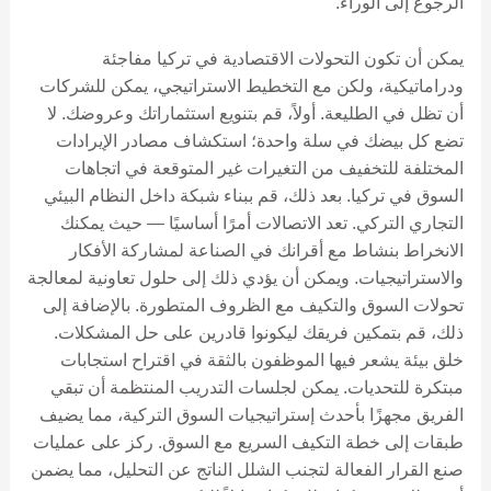
الرجوع إلى الوراء.
يمكن أن تكون التحولات الاقتصادية في تركيا مفاجئة
ودراماتيكية، ولكن مع التخطيط الاستراتيجي، يمكن للشركات
أن تظل في الطليعة. أولاً، قم بتنويع استثماراتك وعروضك. لا
تضع كل بيضك في سلة واحدة؛ استكشاف مصادر الإيرادات
المختلفة للتخفيف من التغيرات غير المتوقعة في اتجاهات
السوق في تركيا. بعد ذلك، قم ببناء شبكة داخل النظام البيئي
التجاري التركي. تعد الاتصالات أمرًا أساسيًا — حيث يمكنك
الانخراط بنشاط مع أقرانك في الصناعة لمشاركة الأفكار
والاستراتيجيات. ويمكن أن يؤدي ذلك إلى حلول تعاونية لمعالجة
تحولات السوق والتكيف مع الظروف المتطورة. بالإضافة إلى
ذلك، قم بتمكين فريقك ليكونوا قادرين على حل المشكلات.
خلق بيئة يشعر فيها الموظفون بالثقة في اقتراح استجابات
مبتكرة للتحديات. يمكن لجلسات التدريب المنتظمة أن تبقي
الفريق مجهزًا بأحدث إستراتيجيات السوق التركية، مما يضيف
طبقات إلى خطة التكيف السريع مع السوق. ركز على عمليات
صنع القرار الفعالة لتجنب الشلل الناتج عن التحليل، مما يضمن