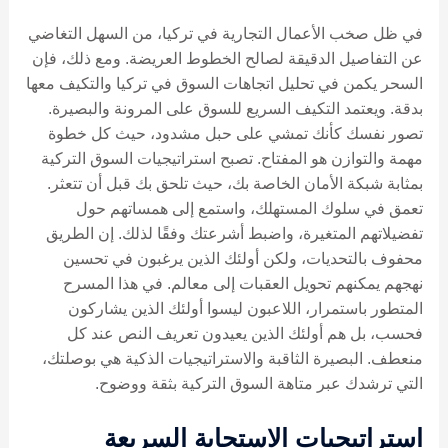
في ظل صخب الأعمال التجارية في تركيا، من السهل التغاضي
عن التفاصيل الدقيقة لصالح الخطوط العريضة. ومع ذلك، فإن
السحر يكمن في تحليل اتجاهات السوق في تركيا والتكيف معها
بدقة. ويعتمد التكيف السريع للسوق على المرونة والبصيرة.
تصور نفسك كأنك تمشي على حبل مشدود، حيث كل خطوة
مهمة والتوازن هو المفتاح. تصبح استراتيجيات السوق التركية
بمثابة شبكة الأمان الخاصة بك، حيث تلحق بك قبل أن تتعثر.
تعمق في سلوك المستهلك، واستمع إلى همساتهم حول
تفضيلاتهم المتغيرة، واضبط أشرعتك وفقًا لذلك. إن الطريق
محفوف بالتحديات، ولكن أولئك الذين يرغبون في تحسين
نهجهم يمكنهم تحويل العقبات إلى معالم. في هذا المسرح
المتطور باستمرار، اللاعبون ليسوا أولئك الذين يشاركون
فحسب، بل هم أولئك الذين يعيدون تعريف النص عند كل
منعطف. البصيرة الثاقبة والاستراتيجيات الذكية هي بوصلتك،
التي ترشدك عبر متاهة السوق التركية بثقة ووضوح.
استراتيجيات الاستجابة السريعة