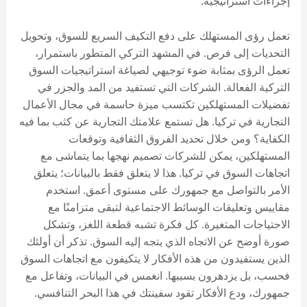
إجراءات استراتيجية.
تعمل رؤى المستهلك على دفع التكيف السريع للسوق، وتحويل
التحديات إلى فرص. في المشهد التركي المتطور باستمرار،
تعمل الرؤى بمثابة ضوء توجيهي لصياغة استراتيجيات السوق
التركية الفعالة. الشركات التي تستفيد من المد والجزر في
تفضيلات المستهلكين تكتسب ميزة حاسمة في مجال الأعمال
التجارية في تركيا. هل تستمع علامتك التجارية عن كثب بما فيه
الكفاية؟ ومن خلال تحديد الفروق الثقافية وتوقعات
المستهلكين، يمكن للشركات تصميم نهجها بما يتماشى مع
اتجاهات السوق في تركيا. هذا لا يتعلق فقط بالبيانات؛ يتعلق
الأمر بالتواصل مع جمهورك على مستوى أعمق. استخدم
مقاييس وتعليقات الوسائط الاجتماعية لتبقى متزامنًا مع
الاحتياجات المتغيرة. كل فكرة تشبه قطعة اللغز، وتشكل
صورة أوضح عن الاتجاه الذي يتجه إليه السوق. تذكر أن أولئك
الذين يستفيدون من هذه الأفكار لا يتكيفون مع اتجاهات السوق
فحسب، بل يزدهرون بسببها. انغمس في البيانات، وتفاعل مع
جمهورك، ودع الأفكار تقود سفينتك في هذا البحر التنافسي.