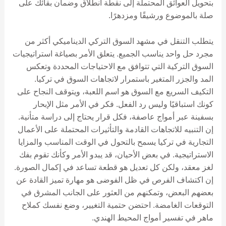
بتحويل العوائق المحتملة إلى نقطة انطلاق وضمان بقائك على
صلة بالموضوع ورشيقًا ومزدهرًا.
يتطلب التنقل في مشهد السوق التركي الديناميكي أكثر من
مجرد حل واحد يناسب الجميع. يتعلق الأمر بصياغة استراتيجيات
السوق التركية التي تتوافق مع الاحتياجات المحددة وتعكس
المد والجزر المتغير باستمرار لاتجاهات السوق في تركيا.
التكيف السريع مع السوق هو اسم اللعبة، ويتوقف النجاح على
كونك استباقيًا وليس رد الفعل. فكر في الأمر مثل الإبحار
بسفينة عبر أمواج عاصفة، فكل قرار يحتاج إلى دراسة متأنية.
إن التنبيه للاتجاهات القادمة والتأثيرات المحتملة على الأعمال
التجارية في تركيا يسمح بالتحول في الوقت المناسب والمزايا
الاستراتيجية. في بعض الأحيان، قد يبدو الأمر وكأنك تقوم بفك
لغز معقد، ولكن كل تعديل هو قطعة تساعد في إكمال الصورة.
إن اكتشاف الفرص في ظل الفوضى هو مهارة تميز القادة عن
بعضهم البعض، وتمكنهم من العثور على الجانب المشرق في
التوقعات الغامضة. احتضن حتمية التغيير، وضع نفسك كملاح
ماهر في تفسير أمواج المحيط الهندي.