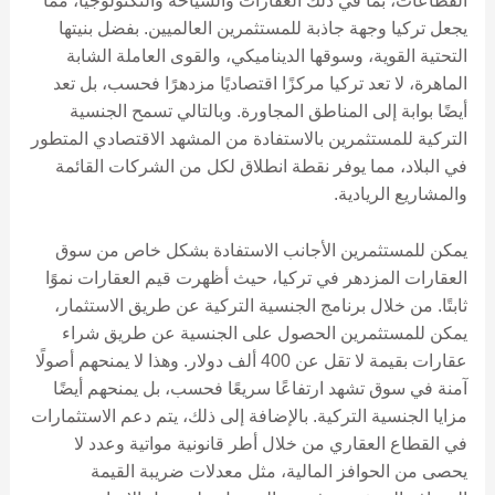
القطاعات، بما في ذلك العقارات والسياحة والتكنولوجيا، مما
يجعل تركيا وجهة جاذبة للمستثمرين العالميين. بفضل بنيتها
التحتية القوية، وسوقها الديناميكي، والقوى العاملة الشابة
الماهرة، لا تعد تركيا مركزًا اقتصاديًا مزدهرًا فحسب، بل تعد
أيضًا بوابة إلى المناطق المجاورة. وبالتالي تسمح الجنسية
التركية للمستثمرين بالاستفادة من المشهد الاقتصادي المتطور
في البلاد، مما يوفر نقطة انطلاق لكل من الشركات القائمة
والمشاريع الريادية.
يمكن للمستثمرين الأجانب الاستفادة بشكل خاص من سوق
العقارات المزدهر في تركيا، حيث أظهرت قيم العقارات نموًا
ثابتًا. من خلال برنامج الجنسية التركية عن طريق الاستثمار،
يمكن للمستثمرين الحصول على الجنسية عن طريق شراء
عقارات بقيمة لا تقل عن 400 ألف دولار. وهذا لا يمنحهم أصولًا
آمنة في سوق تشهد ارتفاعًا سريعًا فحسب، بل يمنحهم أيضًا
مزايا الجنسية التركية. بالإضافة إلى ذلك، يتم دعم الاستثمارات
في القطاع العقاري من خلال أطر قانونية مواتية وعدد لا
يحصى من الحوافز المالية، مثل معدلات ضريبة القيمة