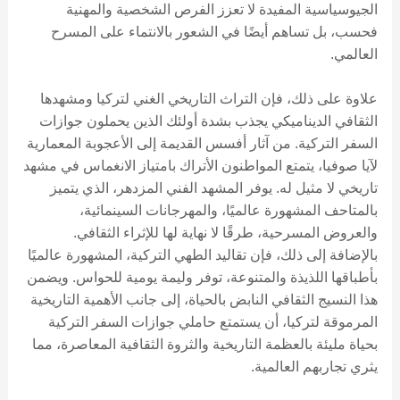
الجيوسياسية المفيدة لا تعزز الفرص الشخصية والمهنية
فحسب، بل تساهم أيضًا في الشعور بالانتماء على المسرح
العالمي.
علاوة على ذلك، فإن التراث التاريخي الغني لتركيا ومشهدها
الثقافي الديناميكي يجذب بشدة أولئك الذين يحملون جوازات
السفر التركية. من آثار أفسس القديمة إلى الأعجوبة المعمارية
لآيا صوفيا، يتمتع المواطنون الأتراك بامتياز الانغماس في مشهد
تاريخي لا مثيل له. يوفر المشهد الفني المزدهر، الذي يتميز
بالمتاحف المشهورة عالميًا، والمهرجانات السينمائية،
والعروض المسرحية، طرقًا لا نهاية لها للإثراء الثقافي.
بالإضافة إلى ذلك، فإن تقاليد الطهي التركية، المشهورة عالميًا
بأطباقها اللذيذة والمتنوعة، توفر وليمة يومية للحواس. ويضمن
هذا النسيج الثقافي النابض بالحياة، إلى جانب الأهمية التاريخية
المرموقة لتركيا، أن يستمتع حاملي جوازات السفر التركية
بحياة مليئة بالعظمة التاريخية والثروة الثقافية المعاصرة، مما
يثري تجاربهم العالمية.