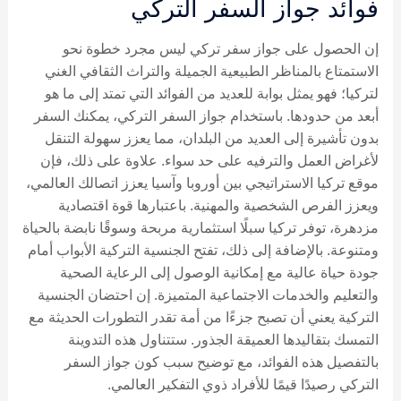
فوائد جواز السفر التركي
إن الحصول على جواز سفر تركي ليس مجرد خطوة نحو
الاستمتاع بالمناظر الطبيعية الجميلة والتراث الثقافي الغني
لتركيا؛ فهو يمثل بوابة للعديد من الفوائد التي تمتد إلى ما هو
أبعد من حدودها. باستخدام جواز السفر التركي، يمكنك السفر
بدون تأشيرة إلى العديد من البلدان، مما يعزز سهولة التنقل
لأغراض العمل والترفيه على حد سواء. علاوة على ذلك، فإن
موقع تركيا الاستراتيجي بين أوروبا وآسيا يعزز اتصالك العالمي،
ويعزز الفرص الشخصية والمهنية. باعتبارها قوة اقتصادية
مزدهرة، توفر تركيا سبلًا استثمارية مربحة وسوقًا نابضة بالحياة
ومتنوعة. بالإضافة إلى ذلك، تفتح الجنسية التركية الأبواب أمام
جودة حياة عالية مع إمكانية الوصول إلى الرعاية الصحية
والتعليم والخدمات الاجتماعية المتميزة. إن احتضان الجنسية
التركية يعني أن تصبح جزءًا من أمة تقدر التطورات الحديثة مع
التمسك بتقاليدها العميقة الجذور. ستتناول هذه التدوينة
بالتفصيل هذه الفوائد، مع توضيح سبب كون جواز السفر
التركي رصيدًا قيمًا للأفراد ذوي التفكير العالمي.