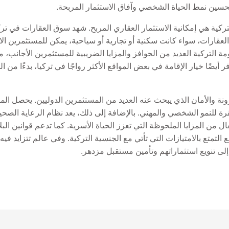
تحسين نمط الحياة الشخصي وآفاق الاستثمار المربحة.
ة هي إمكانية الاستثمار العقاري المربح. شهد سوق العقارات في تركيا 
العقارات، سواء كانت سكنية أو تجارية أو سياحية، يمكن للمستثمرين الا
مة التركية العديد من الحوافز والمزايا الضريبية للمستثمرين الأجانب، مم
أيضًا خيار الإقامة في بعض المواقع الأكثر رواجًا في تركيا، بدءًا من
رونة والأمان الذي يبحث عنه العديد من المستثمرين الدوليين. يحصل ا
رة للنمو الشخصي والمهني. بالإضافة إلى ذلك، يعد نظام الرعاية الصحي
 من المزايا الملحوظة التي تعزز الحياة الأسرية. كما تدعم قوانين الب
التمتع بالامتيازات التي تأتي مع الجنسية التركية. وفي عالم تتزايد فيه
إلى تنويع استثماراتهم وتأمين مستقبل مزدهر.