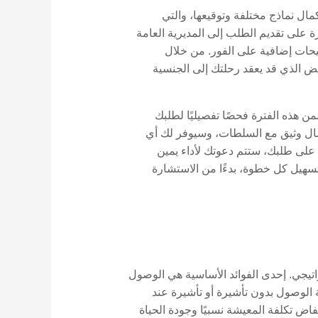
مال نماذج مختلفة وتوقيعها، والتي
 الخبرة على تقديم الطلب إلى المديرية العامة
 توضيحات إضافية على الفور. من خلال
فض الذي قد يعقد رحلتك إلى الجنسية
من هذه الفترة فحصًا تفصيليًا لطلبك
عايير وأن جميع الوثائق دقيقة وكاملة. سيحافظ فريقنا في Gordion Partners على اتصال وثيق مع السلطات، وسيوفر لك أي
 على طلبك، ستتم دعوتك لأداء يمين
مكنك الاطمئنان إلى أننا سنقوم بتسهيل كل خطوة، بدءًا من الاستشارة
راتيجي. إحدى الفوائد الأساسية هي الوصول
ية الوصول بدون تأشيرة أو تأشيرة عند
 مع انخفاض تكلفة المعيشة نسبيًا وجودة الحياة