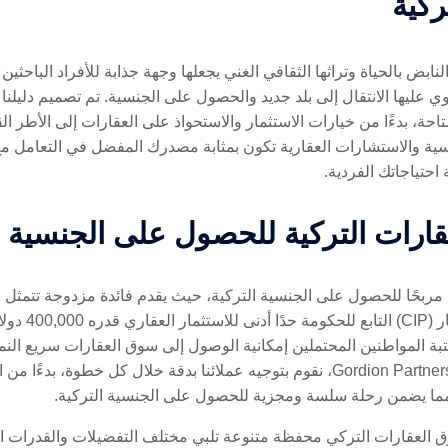
ركية
ي عليها الانتقال إلى بلد جديد والحصول على الجنسية. تم تصميم دليلنا
ة، بدءًا من خيارات الاستثمار والاستحواذ على العقارات إلى الأطر القا
ية والاستشارات العقارية تكون بمثابة مصدرك المفضل في التعامل مع ه
حتياجاتك الفردية.
قارات التركية للحصول على الجنسية
ًا مربحًا للحصول على الجنسية التركية، حيث يقدم فائدة مزدوجة تتمث
يتطلب برنامج ال
تبة المواطنين المحتملين إمكانية الوصول إلى سوق العقارات سريع النم
الفاخرة إلى الشقق الحضرية الحديثة. في Gordion Partners، نقوم بتوجيه عملائنا بدقة خ
ة، مما يضمن رحلة سلسة ومجزية للحصول على الجنسية التركية.
سوق العقارات التركي محفظة متنوعة تلبي مختلف التفضيلات والقدرات الما