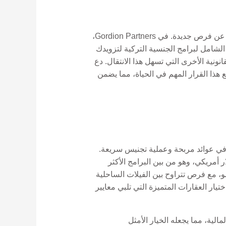
إن موقع تركيا الجغرافي الفريد واقتصادها النابض بالحياة وتراثها الثقافي الغني يجعلها وجهة جذابة للأفراد الباحثين عن فرص جديدة. في Gordion Partners،
 الشامل لبرامج الجنسية التركية لتزويدك
نونية الأخرى التي تسهل هذا الانتقال. دع
ذا القرار المهم في الحياة، مما يضمن
ل في عوائد مربحة وعملية تجنيس سريعة.
مواطنة عن طريق الاستثمار (CIP) التابع للحكومة حدًا أدنى للاستثمار العقاري قدره 400,000 دولار أمريكي، وهو من بين البرامج الأكثر
و، مع فرص تتراوح بين الفيلات الساحلية
لال كل خطوة، بدءًا من اختيار العقارات المتميزة التي تلبي معايير
لية، مما يجعله الخيار الأمثل