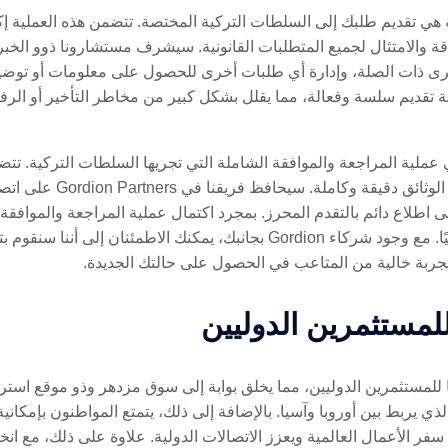
ة هي تقديم طلبك إلى السلطات التركية المختصة. تتضمن هذه العملية إك
Go إليها لضمان الدقة والامتثال لجميع المتطلبات القانونية. سيشرف مستشارونا ذوو
أو المؤسسات الأخرى ذات الصلة، وإدارة أي طلبات أخرى للحصول على معلومات أو
لة تقديم سلسة وفعالة، مما يقلل بشكل كبير من مخاطر التأخير أو الر
هي عملية المراجعة والموافقة الشاملة التي تجريها السلطات التركية. تتض
للتأكد من استيفاء جميع الم
 اطلاع دائم بالتقدم المحرز. بمجرد اكتمال عملية المراجعة والموافقة
الجنسية، مما يمنحك الجنسية التركية رسميًا. مع وجود شركاء Gordion بجانبك، ي
 تجربة خالية من المتاعب في الحصول على حالتك الجديدة.
للمستثمرين الدوليين
زايا للمستثمرين الدوليين، مما يخلق بوابة إلى سوق مزدهر وذو موقع است
الذي يربط بين أوروبا وآسيا. بالإضافة إلى ذلك، يتمتع المواطنون بإمكان
110 دولة، مما يسهل سفر الأعمال العالمية ويعزز الاتصالات الدولية. علاوة على ذلك،