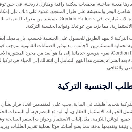
بارها مدينة صاخبة، مجمعات سكنية راقية ومنازل تاريخية، في حين توف
 شاطئ البحر والمعيشة على طراز المنتجع. علاوة على ذلك، فإن إمكان
قيمة العقارات تضيف حافزًا ماليًا مقنعًا لهذه الاستثمارات. في ners
لاستثمارية، مما يزيد من عوائدك وفوائد الجنسية التركية.
ت التركية لا يمهد الطريق للحصول على الجنسية فحسب، بل يدمجك أيضً
ية لحماية المستثمرين الأجانب، مع توفير الضمانات القانونية بموجب ق
للحصول على تصاريح الإقامة. في Gordion Partners، نقوم بتوسيع خدماتنا إلى ما هو أبعد من 
 بعد الشراء. يضمن هذا النهج الشامل أن انتقالك إلى الحياة في تركيا ل
صي والثقافي.
ب الجنسية التركية
ركية بتحديد أهليتك. في البداية، يجب على المتقدمين اتخاذ قرار بشأن 
مل الخيارات الاستثمار العقاري، أو الودائع المصرفية، أو السندات الح
ع جميع الوثائق اللازمة، مثل إثبات الاستثمار وجوازات السفر الصالح