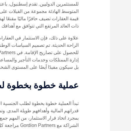
للمستثمرين الدوليين. تقدم إسطنبول، باعت
المتوسط ​​الهادئة مجموعة من الفيلات على
ذات العائد المرتفع التي تتوافق مع أهدافك ا
علاوة على ذلك، فإن الاستثمار في العقارا
الراحة الحديثة. تم تصميم السياسات الوطن
إدارة الممتلكات وخدمات التأجير والمساعدة
بل سيكون مفيدًا أيضًا على المستوى الشخ
عملية خطوة بخطوة لطل
تبدأ العملية خطوة بخطوة لطلب الجنسية الت
قدراتهم المالية وأهدافهم طويلة المدى. وتش
بمجرد اتخاذ قرار الاستثمار، من المهم جم
الشراكة مع Gordion Partners مراجعة كل وثيقة وتقديمها بدقة، مما يضع أساسًا قويًا لعملية تقديم الطلبات ويزيد من احتمالية الموافقة.