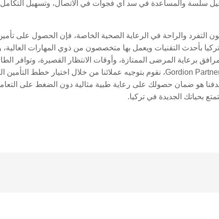
سلسة والمساعدة في سد أي فجوات في الاتصال، وتسهيل التكامل ال
لون التفرد والراحة في الرعاية الصحية الخاصة، فإن الحصول على تأمين
يا بأحدث التقنيات ويعمل بها متخصصون من ذوي المهارات العالية، وغالب
افق برعاية المرضى الممتازة، وأوقات الانتظار القصيرة، وتوافر الطاقم
يجعلها جذابة بشكل خاص للمغتربين. في Gordion Partners، نقوم بتوجيه عملائنا من خل
. هدفنا هو ضمان حصولك على رعاية طبية مثالية دون الضغط على التعام
ع بحياتك الجديدة في تركيا.