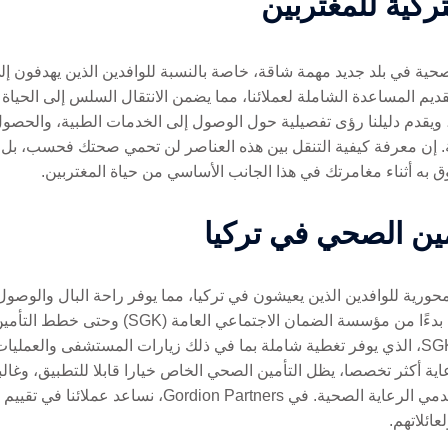
تركية للمغتربين
حية في بلد جديد مهمة شاقة، خاصة بالنسبة للوافدين الذين يهدفون إلى
ة. هدفنا في Gordion Partners هو تقديم المساعدة الشاملة لعملائنا، مما يضمن الانتقال السلس 
ين، ويقدم دليلنا رؤى تفصيلية حول الوصول إلى الخدمات الطبية، والحصو
 إن معرفة كيفية التنقل بين هذه العناصر لن تحمي صحتك فحسب، بل ست
مين الصحي في تركيا
ورية للوافدين الذين يعيشون في تركيا، مما يوفر راحة البال والوصول 
تركيا مجموعة من خيارات التأمين الصحي، بدءًا من 
مغتربًا، قد يُطلب منك التسجيل في نظام SGK، الذي يوفر تغطية شاملة بما في ذلك زيارات المس
رعاية أكثر تخصصا، يظل التأمين الصحي الخاص خيارا قابلا للتطبيق، وغ
ويوفر الوصول إلى مجموعة واسعة من مقدمي الرعاية الصحية. 
ائلاتهم.