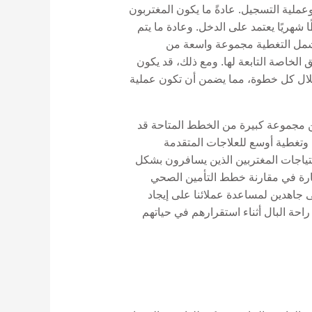
 دراية بمعايير الأهلية وعملية التسجيل. عادةً ما يكون المغتربون
كثر من عام مؤهلين للانضمام إلى SGK، والذي يتضمن قسطًا شهريًا يعتمد على الدخل. وعادة ما يتم
تشمل التغطية مجموعة واسعة من
لخاصة التابعة لها. ومع ذلك، قد يكون
 أمرًا صعبًا، ولهذا السبب تلتزم Gordion Partners بتوجيه عملائنا خلال كل خطوة، مما يضمن أن تكون عملية
 بين مجموعة كبيرة من الخطط المتاحة قد
 وتغطية أوسع للعلاجات المتقدمة
 أيضًا تغطية دولية، تلبي احتياجات المغتربين الذين يسافرون بشكل
Gordion Par، يتمتع مستشارونا الخبراء بالمهارة في مقارنة خطط التأمين الصحي
ى جاهدين لمساعدة عملائنا على إيجاد
راحة البال أثناء استقرارهم في حياتهم