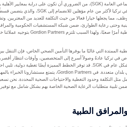
عند التنقل في نظام مؤسسة الضمان الاجتماعي العامة (SGK)، من الضروري أن تكون على
الذين لديهم تصاريح عمل صالحة ويقيمون في تركيا لأ
، مما يجعلها خيارا فعالا من حيث التكلفة للعديد من المغتربين. و
ينية وحتى رعاية الطوارئ، ضمن شبكة المستشفيات الحكومية والمرافق ا
فهم الفروق الدقيقة والمتطلبات البيروقراطية
غطية الممتدة التي غالبًا ما يوفرها التأمين الصحي الخاص، فإن التنقل
خاص في تركيا عادةً وصولاً أسرع إلى المتخصصين، وأوقات انتظار أقصر،
والإجراءات الاختيارية التي لا يتم تضمينها بشكل عام في SGK. قد توفر الخطط المميزة
متكرر أو لديهم أفراد من العائلة يقيمون في بلدان متعددة. في tners
امل مثل التكلفة وحدود التغطية والاحتياجات الصحية المحددة. نحن نسع
ا يضمن تلبية متطلبات الرعاية الصحية الخاصة بهم بشكل شامل مع توفير 
المرافق الطبية