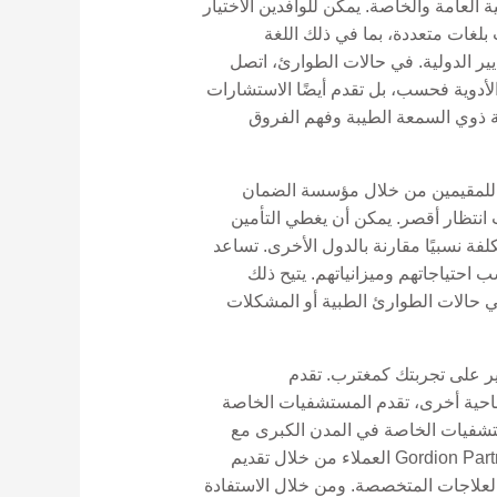
 العامة والخاصة. يمكن للوافدين الاختيار
لغات متعددة، بما في ذلك اللغة
ير الدولية. في حالات الطوارئ، اتصل
 الأدوية فحسب، بل تقدم أيضًا الاستشارات
لرعاية الصحية ذوي السمعة الطيبة وفهم الفروق
حة للمقيمين من خلال مؤسسة الضمان
وقات انتظار أقصر. يمكن أن يغطي التأمين
ة نسبيًا مقارنة بالدول الأخرى. تساعد
ناسب احتياجاتهم وميزانياتهم. يتيح ذلك
ي حالات الطوارئ الطبية أو المشكلات
ير على تجربتك كمغترب. تقدم
 ناحية أخرى، تقدم المستشفيات الخاصة
ستشفيات الخاصة في المدن الكبرى مع
شبكات الصحة الدولية، مما يضمن حصول المغتربين على مستوى من الرعاية مماثل لبلدانهم الأصلية. تساعد Gordion Partners العملاء من خلال تقديم
العلاجات المتخصصة. ومن خلال الاستفادة