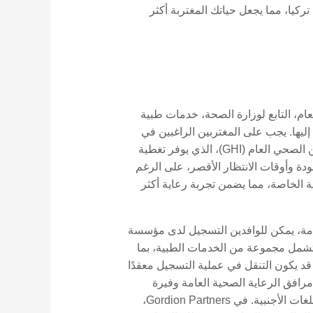
كيا، مما يجعل حياتك المغتربة أكثر
ام، التابع لوزارة الصحة، خدمات طبية
ليها. يجب على المغتربين الراغبين في
الاستفادة من الرعاية الصحية العامة التسجيل لدى مؤسسة الضمان الاجتماعي (SGK) والاشتراك في نظام التأمين الصحي العام (GHI)، الذي يوفر تغطية
دة وأوقات الانتظار الأقصر، على الرغم
ة الخاصة، مما يضمن تجربة رعاية أكثر
إقامة، يمكن للوافدين التسجيل لدى مؤسسة
ول إلى التأمين الصحي العام (GHI). وتمتد هذه التغطية لتشمل مجموعة من الخدمات الطبية، بما
 قد يكون التنقل في عملية التسجيل معقدًا
رافق الرعاية الصحية العامة وفيرة
ومتاحة على نطاق واسع، فمن المهم أن ندرك أن حاجز اللغة قد يشكل تحديًا، حيث ليس كل الطاقم الطبي يتقن اللغات الأجنبية. في Gordion Partners،