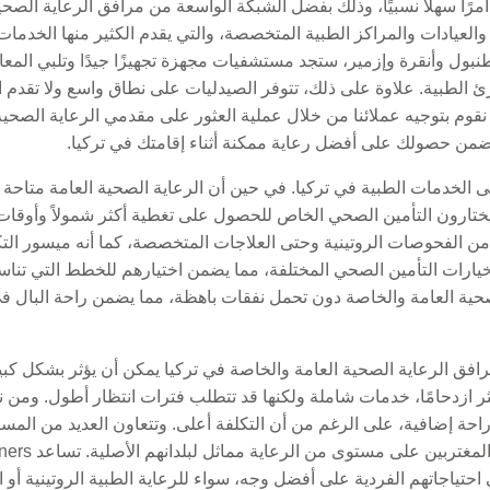
رًا سهلاً نسبيًا، وذلك بفضل الشبكة الواسعة من مرافق الرعاية الصحية
يادات والمراكز الطبية المتخصصة، والتي يقدم الكثير منها الخدمات ب
بول وأنقرة وإزمير، ستجد مستشفيات مجهزة تجهيزًا جيدًا وتلبي المعاي
لطوارئ الطبية. علاوة على ذلك، تتوفر الصيدليات على نطاق واسع ولا تقدم
صحية الأساسية. في Gordion Partners، نقوم بتوجيه عملائنا من خلال عملية العثور على مقدمي ا
يضمن حصولك على أفضل رعاية ممكنة أثناء إقامتك في تركيا.
 إلى الخدمات الطبية في تركيا. في حين أن الرعاية الصحية العامة متا
بين غالبًا ما يختارون التأمين الصحي الخاص للحصول على تغطية أكثر شمولاً وأ
الفحوصات الروتينية وحتى العلاجات المتخصصة، كما أنه ميسور التكلف
في التنقل بين خيارات التأمين الصحي المختلفة، مما يضمن اختيارهم للخطط التي ت
صحية العامة والخاصة دون تحمل نفقات باهظة، مما يضمن راحة البال ف
رافق الرعاية الصحية العامة والخاصة في تركيا يمكن أن يؤثر بشكل كب
أكثر ازدحامًا، خدمات شاملة ولكنها قد تتطلب فترات انتظار أطول. ومن
احة إضافية، على الرغم من أن التكلفة أعلى. وتتعاون العديد من الم
حتياجاتهم الفردية على أفضل وجه، سواء للرعاية الطبية الروتينية أو 