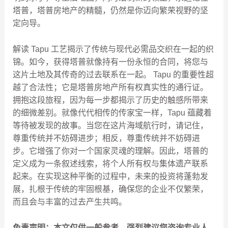
塔普，塔普房地产的精髓，仍然是你迈向繁荣视野的坚
定向导。
解读 Tapu 工艺揭示了传统与现代必需品交织在一起的织
锦。如今，获得塔普就像持有一份永恒的合同，将您与
这片土地及其传奇的过去联系在一起。 Tapu 的重要性超
越了合法性；它是塔普房地产所有权真实性的通行证。
拥抱这段旅程，因为每一步都揭示了历史的触感所带来
的细微差别。就像代代相传的传家宝一样，Tapu 蕴藏着
等待被发现的故事。当您在这片海域航行时，请记住，
尊重传统并不妨碍进步；相反，尊重传统并不妨碍进
步。它增强了你对一个国家灵魂的理解。因此，塔普的
定义成为一条叙述线索，将个人所有权与集体遗产联系
起来。在实现这种平衡的过程中，未来的投资将蓬勃发
展，扎根于传统的牢固根基，确保您的企业不仅繁荣，
而且会与丰富的过去产生共鸣。
免责声明：本文仅供一般参考，强烈建议您咨询专业人