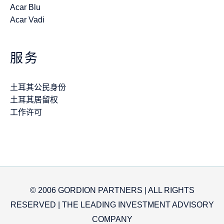
Acar Blu
Acar Vadi
服务
土耳其公民身份
土耳其居留权
工作许可
© 2006 GORDION PARTNERS | ALL RIGHTS
RESERVED | THE LEADING INVESTMENT ADVISORY
COMPANY