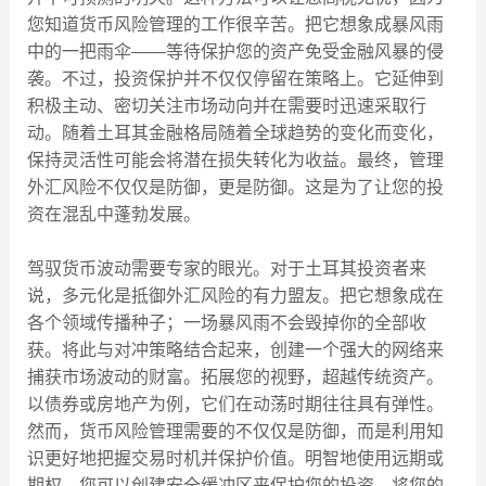
您知道货币风险管理的工作很辛苦。把它想象成暴风雨
中的一把雨伞——等待保护您的资产免受金融风暴的侵
袭。不过，投资保护并不仅仅停留在策略上。它延伸到
积极主动、密切关注市场动向并在需要时迅速采取行
动。随着土耳其金融格局随着全球趋势的变化而变化，
保持灵活性可能会将潜在损失转化为收益。最终，管理
外汇风险不仅仅是防御，更是防御。这是为了让您的投
资在混乱中蓬勃发展。
驾驭货币波动需要专家的眼光。对于土耳其投资者来
说，多元化是抵御外汇风险的有力盟友。把它想象成在
各个领域传播种子；一场暴风雨不会毁掉你的全部收
获。将此与对冲策略结合起来，创建一个强大的网络来
捕获市场波动的财富。拓展您的视野，超越传统资产。
以债券或房地产为例，它们在动荡时期往往具有弹性。
然而，货币风险管理需要的不仅仅是防御，而是利用知
识更好地把握交易时机并保护价值。明智地使用远期或
期权，您可以创建安全缓冲区来保护您的投资。将您的