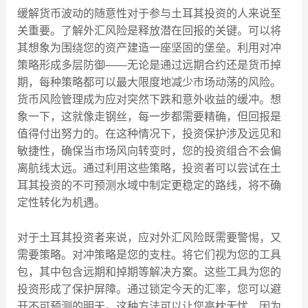
缓解货币波动的随意性对于参与土耳其投资的人来说至
关重要。了解外汇风险是释放潜在回报的关键。可以将
其想象为围绕您的资产建造一座坚固的堡垒。利用对冲
策略形成多层防御——无论是通过远期合约还是货币掉
期，每种策略都可以最大限度地减少市场动荡的风险。
货币风险管理成为应对突然下跌和意外收益的缓冲。想
象一下，这就像走钢丝，每一步都需要精确，但回报是
值得付出努力的。在这种情况下，投资保护涉及远见和
敏捷性，确保当市场风向转变时，您的投资组合不会偏
离航线太远。通过利用这些策略，投资者可以尝试在土
耳其投资的不可预测水域中制定更稳定的路线，将不确
定性转化为机遇。
对于土耳其投资者来说，应对外汇风险既需要警惕，又
需要策略。对冲策略是您的支柱。将它们视为您的工具
包，其中包含远期和掉期等解决方案。这些工具为您的
投资形成了保护屏障。通过锁定今天的汇率，您可以避
开不可预测的明天。这种方法可以让您高枕无忧，因为