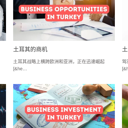
土耳其的商机
土
土耳其战略上横跨欧洲和亚洲，正在迅速崛起
驾
[&he…
[&