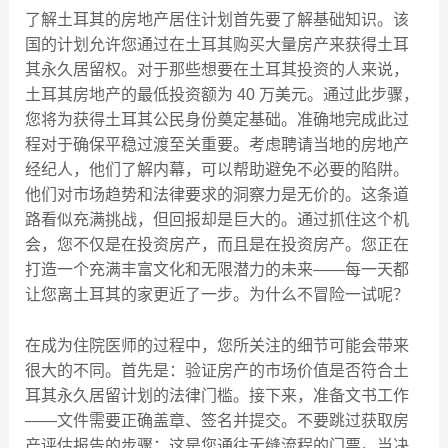
了解土耳其的房地产居住计划首先要了解基础知识。该
国的计划允许您通过在土耳其购买大量房产来获得土耳
其永久居留权。对于那些想要在土耳其投资的人来说，
土耳其房地产的最低投资额为 40 万美元。通过此步骤，
您将为获得土耳其公民身份奠定基础。准确地完成此过
程对于确保平稳过渡至关重要。考虑聘请当地的房地产
经纪人，他们了解内幕，可以帮助避免不必要的陷阱。
他们对市场趋势和法律要求的洞察力是无价的。这条道
路看似充满挑战，但回报却是巨大的。通过抓住这个机
会，您不仅是在投资房产，而且是在投资房产。您正在
打造一个充满丰富文化和无限潜力的未来——每一天都
让您离土耳其的家更近了一步。为什么不冒险一试呢？
在成为住院医师的过程中，您所关注的细节可能会带来
很大的不同。首先是：验证房产的市场价值是否符合土
耳其永久居留计划的法律门槛。接下来，准备文书工作
——文件需要正确盖章、签名并提交。不要跳过获取房
产评估报告的步骤；这是您通往无缝流程的门票。当决