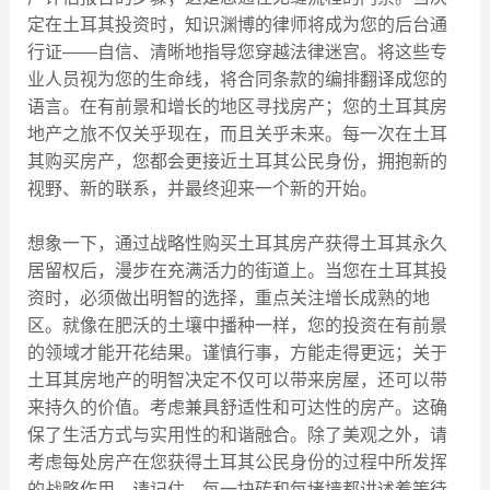
定在土耳其投资时，知识渊博的律师将成为您的后台通
行证——自信、清晰地指导您穿越法律迷宫。将这些专
业人员视为您的生命线，将合同条款的编排翻译成您的
语言。在有前景和增长的地区寻找房产；您的土耳其房
地产之旅不仅关乎现在，而且关乎未来。每一次在土耳
其购买房产，您都会更接近土耳其公民身份，拥抱新的
视野、新的联系，并最终迎来一个新的开始。
想象一下，通过战略性购买土耳其房产获得土耳其永久
居留权后，漫步在充满活力的街道上。当您在土耳其投
资时，必须做出明智的选择，重点关注增长成熟的地
区。就像在肥沃的土壤中播种一样，您的投资在有前景
的领域才能开花结果。谨慎行事，方能走得更远；关于
土耳其房地产的明智决定不仅可以带来房屋，还可以带
来持久的价值。考虑兼具舒适性和可达性的房产。这确
保了生活方式与实用性的和谐融合。除了美观之外，请
考虑每处房产在您获得土耳其公民身份的过程中所发挥
的战略作用。请记住，每一块砖和每堵墙都讲述着等待