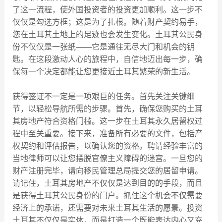
了这一流程，使外国投资者的投资更加顺利。这一步不
仅仅是勾选方框；这是为了扎根。随着财产契约易手，
您在土耳其土地上的足迹也会发生变化。土耳其公民身
份不仅仅是一张纸——它是通往无尽大门和机会的钥
匙。在这段激动人心的旅程中，自信地迈出每一步，确
保每一个决定都能让您更接近土耳其繁荣的新生活。
获得签证不一定是一项艰巨的任务。首先关注关键细
节，以轻松导航所需的步骤。首先，确保您购买的土耳
其房地产符合资格门槛。这一步在土耳其永久居留权过
程中至关重要。接下来，准备所有必要的文件，包括产
权契约和评估报告，以确认您的资格。聘请经验丰富的
当地律师可以让您摆脱官僚主义障碍的迷宫。一旦您的
财产注册完毕，请向移民管理总局提交您的居留申请。
请记住，土耳其房地产不仅仅是达到目的的手段，而且
是获得土耳其公民身份的门户。抓住这个机会不仅需要
经济上的承诺，还需要对未来土耳其生活的愿景。投资
土耳其不仅仅是实体，而是打造一个既能表达内心又充