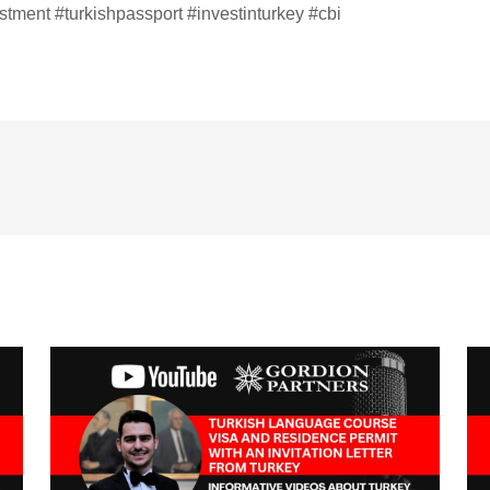
stment #turkishpassport #investinturkey #cbi