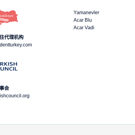
Yamanevler
Acar Blu
Acar Vadi
住代理机构
dentturkey.com
事会
ishcouncil.org