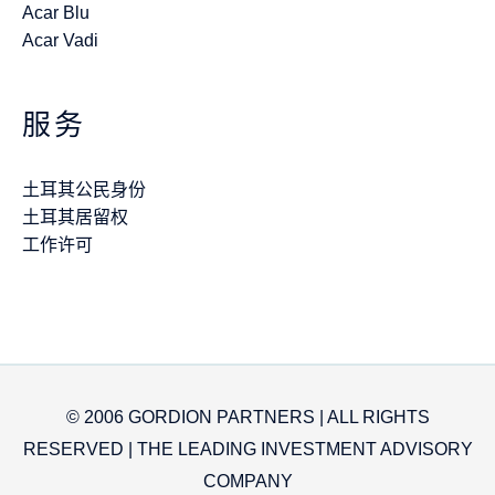
Acar Blu
Acar Vadi
服务
土耳其公民身份
土耳其居留权
工作许可
© 2006 GORDION PARTNERS | ALL RIGHTS
RESERVED | THE LEADING INVESTMENT ADVISORY
COMPANY