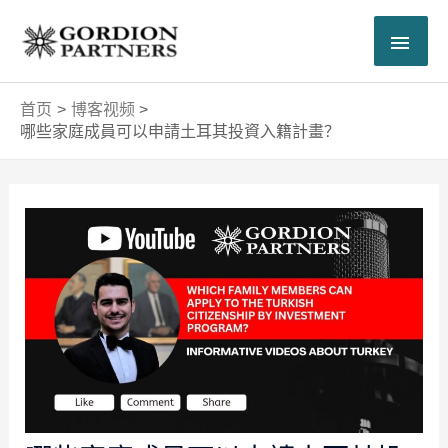
跳
主
至
内
菜
容
首页
博客视频
单
哪些家庭成員可以申請土耳其投資入籍計畫？
Post
navigation