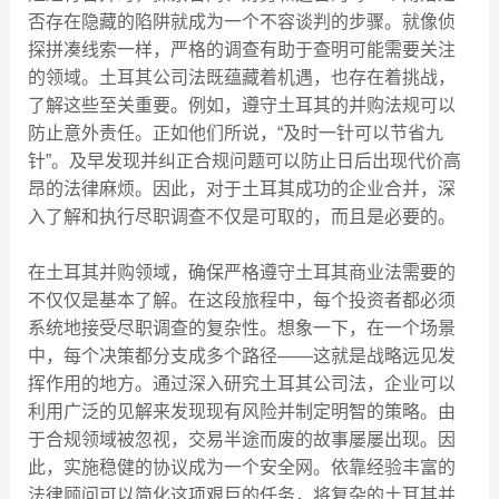
否存在隐藏的陷阱就成为一个不容谈判的步骤。就像侦
探拼凑线索一样，严格的调查有助于查明可能需要关注
的领域。土耳其公司法既蕴藏着机遇，也存在着挑战，
了解这些至关重要。例如，遵守土耳其的并购法规可以
防止意外责任。正如他们所说，“及时一针可以节省九
针”。及早发现并纠正合规问题可以防止日后出现代价高
昂的法律麻烦。因此，对于土耳其成功的企业合并，深
入了解和执行尽职调查不仅是可取的，而且是必要的。
在土耳其并购领域，确保严格遵守土耳其商业法需要的
不仅仅是基本了解。在这段旅程中，每个投资者都必须
系统地接受尽职调查的复杂性。想象一下，在一个场景
中，每个决策都分支成多个路径——这就是战略远见发
挥作用的地方。通过深入研究土耳其公司法，企业可以
利用广泛的见解来发现现有风险并制定明智的策略。由
于合规领域被忽视，交易半途而废的故事屡屡出现。因
此，实施稳健的协议成为一个安全网。依靠经验丰富的
法律顾问可以简化这项艰巨的任务，将复杂的土耳其并