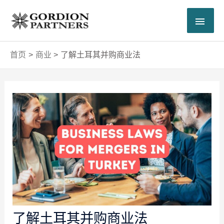
跳
主
至
内
菜
容
首页
商业
了解土耳其并购商业法
单
Post
navigation
了解土耳其并购商业法