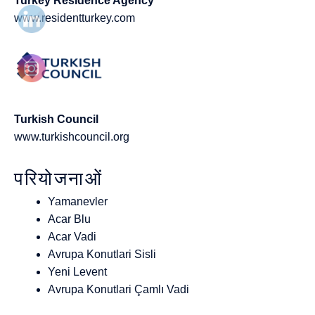
Turkey Residence Agency
www.residentturkey.com
Turkish Council
www.turkishcouncil.org
परियोजनाओं
Yamanevler
Acar Blu
Acar Vadi
Avrupa Konutlari Sisli
Yeni Levent
Avrupa Konutlari Çamlı Vadi