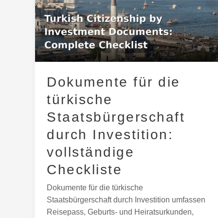
die
türkische
Staatsbürgerschaft
durch
Investition:
vollständige
Dokumente für die
Checkliste
türkische
Staatsbürgerschaft
durch Investition:
vollständige
Checkliste
Dokumente für die türkische
Staatsbürgerschaft durch Investition umfassen
Reisepass, Geburts- und Heiratsurkunden,