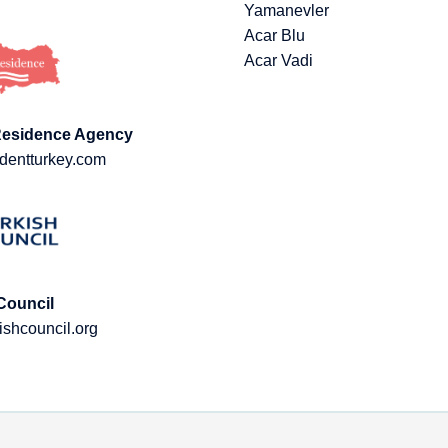
Yamanevler
Acar Blu
Acar Vadi
Residence Agency
dentturkey.com
Council
ishcouncil.org