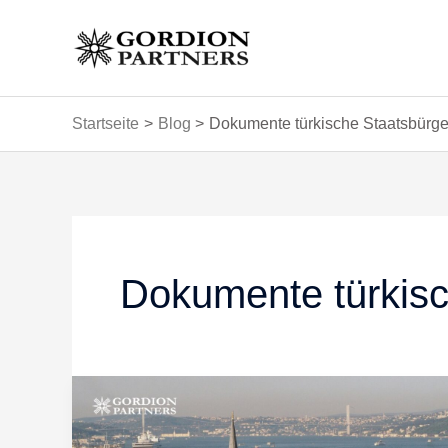
Zum
Inhalt
springen
Startseite
Blog
Dokumente türkische Staatsbürge
Dokumente türkisc
Dokumente
für