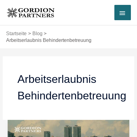
Zum
HAU
Inhalt
springen
Startseite
Blog
Arbeitserlaubnis Behindertenbetreuung
Arbeitserlaubnis
Behindertenbetreuung
Türkische
Arbeitserlaubnis