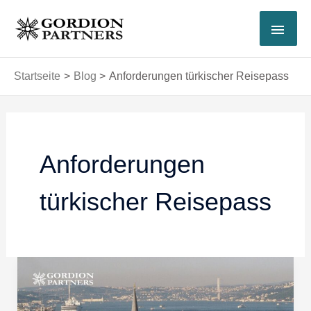
Zum
HAU
Inhalt
springen
Startseite
Blog
Anforderungen türkischer Reisepass
Anforderungen
türkischer Reisepass
Dokumente
für
die