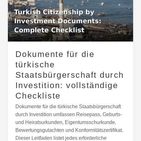
türkische
Staatsbürgerschaft
durch
Investition:
vollständige
Checkliste
Dokumente für die
türkische
Staatsbürgerschaft durch
Investition: vollständige
Checkliste
Dokumente für die türkische Staatsbürgerschaft
durch Investition umfassen Reisepass, Geburts-
und Heiratsurkunden, Eigentumsschurkunde,
Bewertungsgutachten und Konformitätszertifikat.
Dieser Leitfaden listet jedes erforderliche