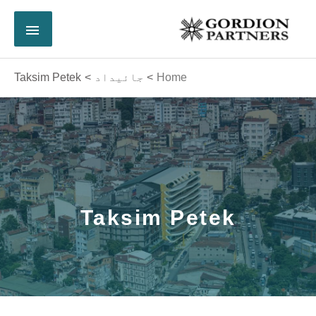
Ski
MAIN
t
conten
MENU
Home
جائیداد
Taksim Petek
Taksim Petek