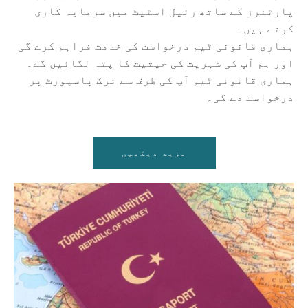
پارٹنرز کے ساتھ رئیل اسٹیٹ میں سرمایہ کاری
کرتے ہیں۔
ہماری قانونی ٹیم درخواست کی خدمت فراہم کرے گی
اور ہم آپ کی شہریت کی حیثیت کا پتہ لگائیں گے۔
ہماری قانونی ٹیم آپ کی طرف سے ترک پاسپورٹ پر
درخواست دے گی۔
مزید دیکھیں