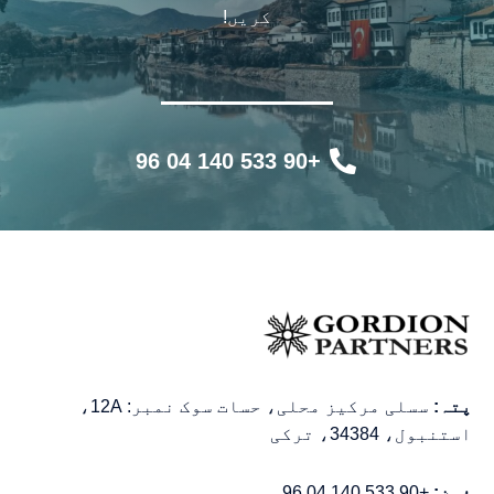
کریں!
+90 533 140 04 96
پتہ:
سسلی مرکیز محلی، حسات سوک نمبر: 12A،
استنبول، 34384، ترکی
فون:
+90 533 140 04 96