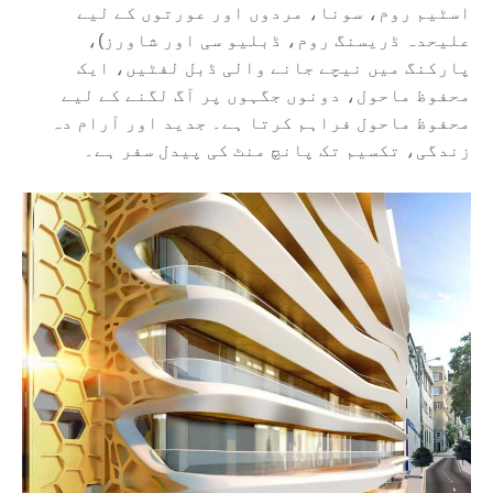
اسٹیم روم، سونا، مردوں اور عورتوں کے لیے
علیحدہ ڈریسنگ روم، ڈبلیو سی اور شاورز)،
پارکنگ میں نیچے جانے والی ڈبل لفٹیں، ایک
محفوظ ماحول، دونوں جگہوں پر آگ لگنے کے لیے
محفوظ ماحول فراہم کرتا ہے۔ جدید اور آرام دہ
زندگی، تکسیم تک پانچ منٹ کی پیدل سفر ہے۔