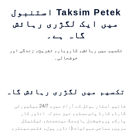
Taksim Petek استنبول
میں ایک لگژری رہائش
گاہ ہے۔
تکسیم میں رہائش، کاروبار، تفریح، زندگی اور
خوشحالی۔
تکسیم میں لگژری رہائش گاہ
فائیو اسٹار ہوٹل کے آرام میں، 24/7 سیکیورٹی
گارڈ، کارڈ پاس سسٹم، تین منزلہ انڈور کار
پارک، پروفیشنل ہاؤسنگ مینجمنٹ، ٹیکنیکل
سروس، سماجی سہولیات (انڈور پول، فٹنس سینٹر،