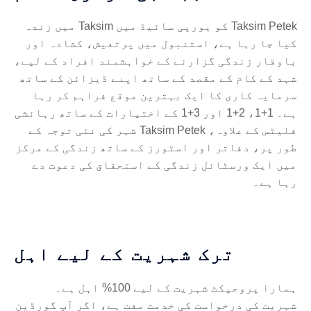
Taksim Petek کو یورپی سائیڈ میں Taksim میں زندہ
کیا جا رہا ہے، استنبول میں پرتعیش، کشادہ اور
باوقار زندگی گزارنے کے خواہشمند افراد کے لیے،
شہد کے کام کے مقصد کے ساتھ اپنے ڈیزائن کے ساتھ
سرمایہ کاری کا ایک بہترین موقع فراہم کر رہا
ہے۔ 1+1، 2+1 اور 3+1 کے اختیارات کے ساتھ رہائشی
فلیٹس کے علاوہ، Taksim Petek شہر کی نئی توجہ کے
طور پر، دفاتر اور اسٹورز کے ساتھ زندگی کے مرکز
میں ایک ورسٹائل زندگی کے استحقاق کی دعوت دے
رہا ہے۔
ترک شہریت کے لیے اہل
ہمارا پروجیکٹ شہریت کے لیے 100% اہل ہے۔
شہریت کی درخواست کی خدمت مفت ہے، اگر آپ گورڈین