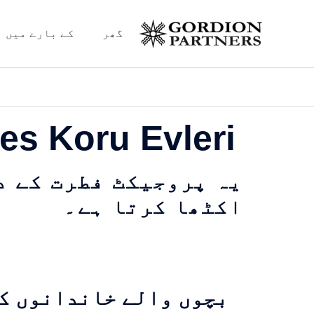
Ski
t
گھر
کے بارے میں
conten
es Koru Evleri
یہ پروجیکٹ فطرت کے د
اکٹھا کرتا ہے۔
بچوں والے خاندانوں ک