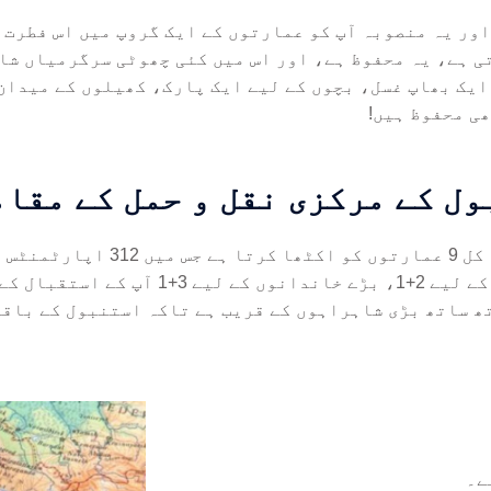
اور یہ منصوبہ آپ کو عمارتوں کے ایک گروپ میں اس فطرت 
ی ہے، یہ محفوظ ہے، اور اس میں کئی چھوٹی سرگرمیاں شا
ایک بھاپ غسل، بچوں کے لیے ایک پارک، کھیلوں کے میدان
ھی محفوظ ہیں!
ل کے مرکزی نقل و حمل کے مقام
خاندانوں کے لیے 2+1، بڑے خاندان
ھ ساتھ بڑی شاہراہوں کے قریب ہے تاکہ استنبول کے باقی