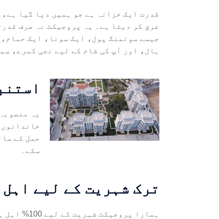
قدرت ایک خزانہ ہے جو ہمیں دیا گیا ہے، 
غرق کر دیتا ہے۔ یہ پروجیکٹ نہ صرف قدرت
جیسے سوئمنگ پول، ایک سونا، ایک حمام، 
ہال، اور آپ کی شام کے لیے نجی کمرے، سب
استنبو
حمل کے سات
سکے۔
ترک شہریت کے لیے اہل
ہمارا پروجیکٹ شہریت کے لیے 100% اہل ہے۔