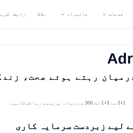
خدمات
جائیداد
بلاگ
رابطہ کریں
Adr
رمیان رہتے ہوئے صحت، زندگ
2+1 سے 3+1 تک 300 سے زیادہ پریمیم رہائش گاہیں۔
ے لیے زبردست سرمایہ کاری