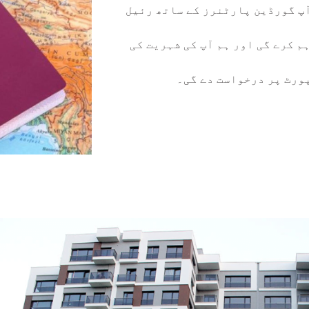
آپ گورڈین پارٹنرز کے ساتھ رئیل
 کرے گی اور ہم آپ کی شہریت کی
ورٹ پر درخواست دے گی۔