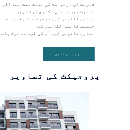
شہریت کی درخواست کی خدمت مفت ہے، اگر 
اسٹیٹ میں سرمایہ کاری کرتے ہیں۔
ہماری قانونی ٹیم درخواست کی خدمت فراہم
حیثیت کا پتہ لگائیں گے۔
ہماری قانونی ٹیم آپ کی طرف سے ترک پاسپ
مزید دیکھیں
پروجیکٹ کی تصاویر