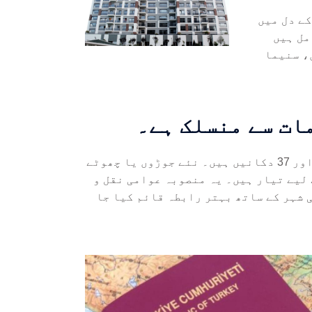
کے دل میں
مل ہیں
، سنیما
ات سے منسلک ہے۔
یہ منصوبہ کل 9 عمارتوں کو اکٹھا کرتا ہے جس میں 312 اپارٹمنٹس اور 37 دکانیں ہیں۔ نئے جوڑوں یا چھوٹے
وں کے لیے 3+1 آپ کے استقبال کے لیے تیار ہیں۔ یہ منصوبہ عوامی نقل و
 شہر کے ساتھ بہتر رابطہ قائم کیا جا