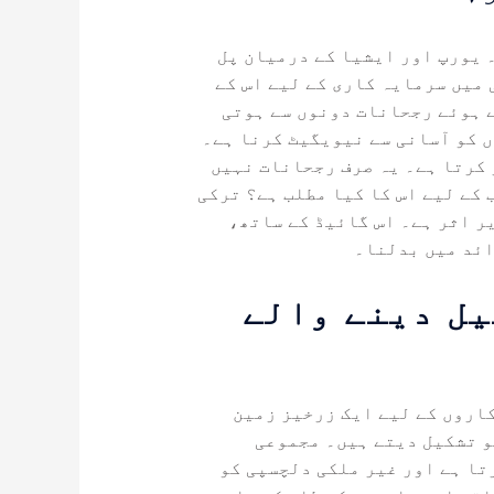
 یورپ اور ایشیا کے درمیان پل
 میں سرمایہ کاری کے لیے اس کے
 ہوئے رجحانات دونوں سے ہوتی
ں کو آسانی سے نیویگیٹ کرنا ہے۔
کرتا ہے۔ یہ صرف رجحانات نہیں
 کے لیے اس کا کیا مطلب ہے؟ ترکی
ر اثر ہے۔ اس گائیڈ کے ساتھ،
ائد میں بدلنا۔
یل دینے والے
اروں کے لیے ایک زرخیز زمین
و تشکیل دیتے ہیں۔ مجموعی
تا ہے اور غیر ملکی دلچسپی کو