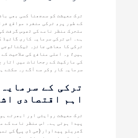
ترک معیشت کو سمجھنا کسی بھی باش
کے طور پر، ترکی منفرد مواقع فراہ
متحرک منظر نامے کی ٹھوس گرفت کی
ہے۔ اس ترکی سرمایہ کاری گائیڈ ک
ترکی کا معاشی جائزہ ٹیکنالوجی، 
ہیں؛ وہ اعلی منافع کی صلاحیت کے 
کی مارکیٹ کے رجحانات میں اتار چ
سرمایہ کار وکر سے آگے رہ سکتے ہ
ترکی کے سرمایہ 
اہم اقتصادی اش
ترک معیشت روایتی اور ابھرتے ہوئ
پیدا ہوتی ہے۔ اس منظر نامے کے م
گھریلو پیداوار (جی ڈی پی) کی نمو