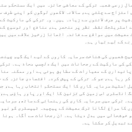
مال زرعی شعبہ ترکی کے معاشی جائزہ میں ایک مستحکم ست
امتزاج سے چلتی ہے، سالانہ لاکھوں لوگوں کو اپنی طرف م
یٹ پر صرف لائنوں سے زیادہ ہیں۔ وہ ترکی کی مارکیٹ کے ر
ے اسٹریٹجک نقطہ نظر پر منحصر ہے، منافع اور توسیع کے 
 معیشت میں مواقع سے فائدہ اٹھانا زرخیز علاقے میں بیج
نے کے لیے تیار ہے۔
یح شعبوں کی شناخت سرمایہ کاروں کے لیے ایک گیم چینجر
ی کی مارکیٹ کے رجحانات میں ایک دلچسپ محاذ ہے۔ ترکی
ائیداری کے معیارات کے مطابق ہوتی ہے اور ممکنہ مناف
ر رہا ہے، جو کہ ترکی کے پیش کردہ اقتصادی جائزہ کے ح
ل اسٹیٹ سرمایہ کاری کا ایک مستحکم انتخاب رہا ہے، جس
انڈسٹری اس زمین کی تزئین کا ایک اور پاور ہاؤس ہے، 
ے۔ ترکی میں سرمایہ کاری کی رہنمائی کے ساتھ، سرمایہ 
ں کا سراغ لگانا ترک معیشت کے پیچیدہ ٹیپسٹری کو نیوی
 خوشحالی میں بدل دیتا ہے۔ ان رجحانات سے آگاہ ہونا ا
ے تبدیل کر سکتا ہے۔