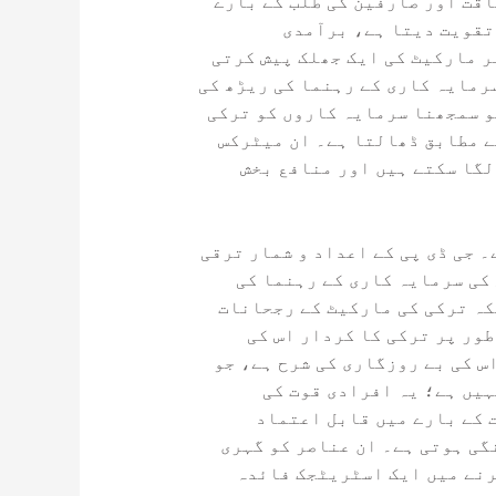
اقت اور صارفین کی طلب کے بارے
تقویت دیتا ہے، برآمدی
 مارکیٹ کی ایک جھلک پیش کرتی
رمایہ کاری کے رہنما کی ریڑھ کی
و سمجھنا سرمایہ کاروں کو ترکی
ے مطابق ڈھالتا ہے۔ ان میٹرکس
لگا سکتے ہیں اور منافع بخش
 جی ڈی پی کے اعداد و شمار ترقی
کی سرمایہ کاری کے رہنما کی
کہ ترکی کی مارکیٹ کے رجحانات
ور پر ترکی کا کردار اس کی
س کی بے روزگاری کی شرح ہے، جو
ہیں ہے؛ یہ افرادی قوت کی
 کے بارے میں قابل اعتماد
گی ہوتی ہے۔ ان عناصر کو گہری
رنے میں ایک اسٹریٹجک فائدہ