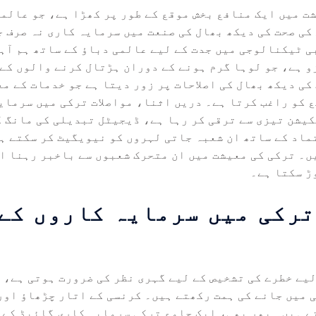
شت میں ایک منافع بخش موقع کے طور پر کھڑا ہے، جو عالم
کی صحت کی دیکھ بھال کی صنعت میں سرمایہ کاری نہ صرف 
ی ٹیکنالوجی میں جدت کے لیے عالمی دباؤ کے ساتھ ہم آہن
و ہے، جو لوہا گرم ہونے کے دوران ہڑتال کرنے والوں کے
ی دیکھ بھال کی اصلاحات پر زور دیتا ہے جو خدمات کے م
ع کو راغب کرتا ہے۔ دریں اثنا، مواصلات ترکی میں سرمای
یشن تیزی سے ترقی کر رہا ہے، ڈیجیٹل تبدیلی کی مانگ ک
ماد کے ساتھ ان شعبہ جاتی لہروں کو نیویگیٹ کر سکتے ہ
ں۔ ترکی کی معیشت میں ان متحرک شعبوں سے باخبر رہنا ا
ڑ سکتا ہے۔
ترکی میں سرمایہ کاروں کے
یے خطرے کی تشخیص کے لیے گہری نظر کی ضرورت ہوتی ہے، پ
ی میں جانے کی ہمت رکھتے ہیں۔ کرنسی کے اتار چڑھاؤ او
ے ہیں۔ پھر بھی، ایک جامع ترکی سرمایہ کاری گائیڈ کے 