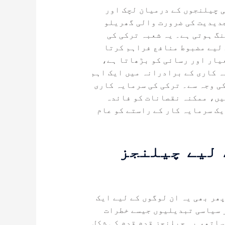
ی چیلنجوں کے درمیان لچک اور
جدیدیت کی ضرورت والی گھریلو
گ ہوتی ہے۔ یہ شعبہ ترکی کی
 لیے مضبوط منافع فراہم کرتا
عیار اور رسائی کو بڑھاتا ہے،
ہ کاری کے برادرانہ میں ایک اہم
ی وجہ سے۔ ترکی کی سرمایہ کاری
یں، ممکنہ نقصانات کو فائدہ
یک سرمایہ کار کے راستے کو عام
 لیے چیلنجز
ھر بھی یہ ان لوگوں کے لیے ایک
ر سیاسی تبدیلیوں جیسے خطرات
ساتھ، یہ چیلنجز قدم قدم کی شکل