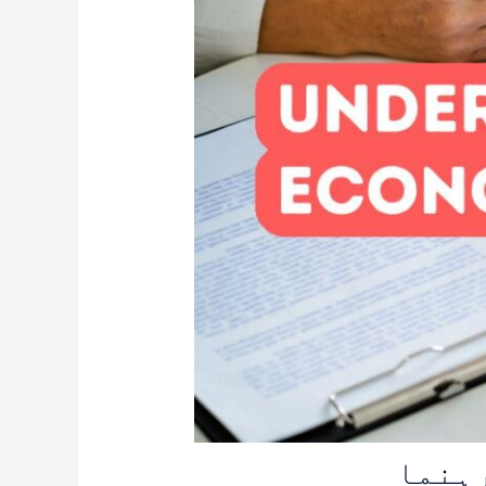
رہنما