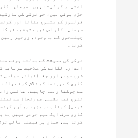
اختیار کر لیتے ہیں۔ سرمایہ کارو
جڑی ہوئی ہیں، جو ترکی کی مارکیٹ
فولیوز کو متنوع بنانا اور کرنسی
سرمایہ کار اس غیر متوقع سفر کا 
چیلنجوں کے باوجود، زرخیز زمین م
کرنا۔
ترکی کی معیشت کے بدلتے ہوئے منظ
اندازہ لگانے کی صلاحیت سرمایہ ک
شرح سود، اور جغرافیائی سیاسی تن
کاری کے رہنما کو تلاش کرنے والے
سے چوکنا رہنا چاہیے۔ عالمی رابط
تنوع غیر یقینی صورتحال سے نمٹنے
تبدیل کرتا ہے۔ مزید برآں، کرنسی
کاری صرف ایک مہم جوئی نہیں ہے ب
کرتا ہے، جہاں ہر فیصلہ مالی ترق
ترک معیشت کے اندر ایک موثر حکمت 