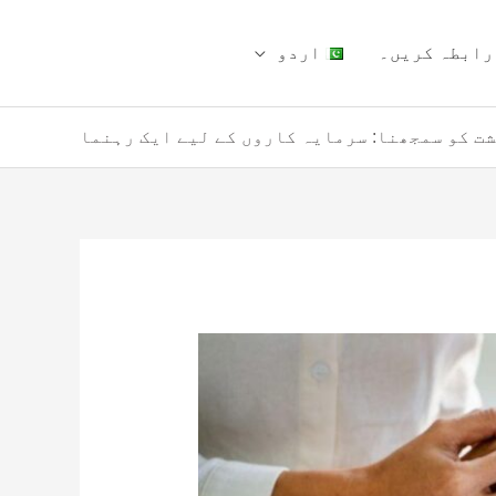
رابطہ کریں۔
اردو
ت کو سمجھنا: سرمایہ کاروں کے لیے ایک رہنما