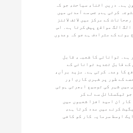
ون ہے۔ دریں اثنا، سیاحت، جو کہ
توجہ کرتی ہے، جس سے آمدنی میں
جحانات کے مرکز میں لائف لائنز
الگ الگ مواقع پیش کرتا ہے۔ اس
 بونے کے مترادف ہے جو کہ وعدوں
 ہے۔ توانائی کا شعبہ، قابل
 کے قابل تجدید توانائی کے
ع کا وعدہ کرتی ہے۔ مزید برآں،
صے کے طور پر شہری کاری اور
 میں شہر کی توسیع ابھرتی ہوئی
جو ٹیکسٹائل سے لے کر
کار ان امید افزا شعبوں میں
گیٹ کرنے میں مدد کرتا ہے،
یک اوسط سرمایہ کار کو کافی