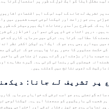
 لیے مشکل ڈیٹا کو ایک ٹول کے طور پر استعمال کرتا ہے۔
ے پر تشریف لے جانے کے لیے اس کے اہم اقتصادی اشاریوں 
جوڑتی ہے، جو زراعت اور ٹیکنالوجی جیسے شعبوں میں واض
ا ہے کہ کس طرح برآمدی رجحانات ایک بیرومیٹر کے طور پر
 ہیں۔ دریں اثنا، جی ڈی پی کی نمو اور افراط زر کی شرح
جھنے کا مطالبہ کرتا ہے۔ ترکی میں سرمایہ کاری کے خوا
 میں بیداری بھی ہے، جو کہ ایک اہم لیکن اکثر نظر اندا
کی حکمت عملیوں کا محور ہونا چاہیے، جو کہ ترکی کی مع
ے جیسے بازار بڑھتے اور گرتے ہیں، ان عناصر کی باخبر گ
شمندانہ فیصلوں کی رہنمائی کرتی ہے۔ گہرے مشاہدے اور
 مارکیٹ کے ٹھوس نتائج میں کھلتے ہیں۔
 پر تشریف لے جانا: دیکھن
ے ساتھ گونجتی ہے، جو اسے ترقی کے خواہاں سرمایہ کاروں
ہر شعبے کی باریکیوں کو سمجھنا اہم ہے۔ ٹیکنالوجی تر
 پر نمایاں ہے، جو تیز رفتار ترقی اور اختراعی پیشرفت