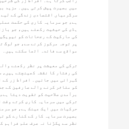
راغب کرتا ہے۔ افراط زر کی شرحیں
میں بصیرت پیش کرتی ہیں۔ مزید بر
سرگرمیاں اقتصادی زندگی کے لیے ا
ہے، جو سرمایہ کاری کی حکمت عملی
ہڈی کی حیثیت رکھتے ہیں، جو بازا
کی مارکیٹ کے رجحانات کو نیویگیٹ
پر توجہ مرکوز کرنے سے، جو لوگ ت
مواقع سے فائدہ اٹھا سکتے ہیں۔
ترکی کی معیشت پر نظر رکھنے والے 
کی رفتار کا نقشہ کھینچتے ہیں، س
گہرائی میں جائیں۔ افراط زر کے ا
کو متاثر کرنے والے صارفین کے جذ
برآمدی صلاحیت کو تقویت دیتا ہے، 
ترکی میں سرمایہ کاری کرتے وقت ا
حرکیات میں ایک عینک ہے، جو سرما
بصیرت سرمایہ کار کے کنارے کو تی
نظر سے پکڑنا نہ صرف علم فراہم ک