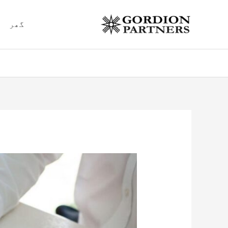
Ski
t
گھر
conten
Post
navigation