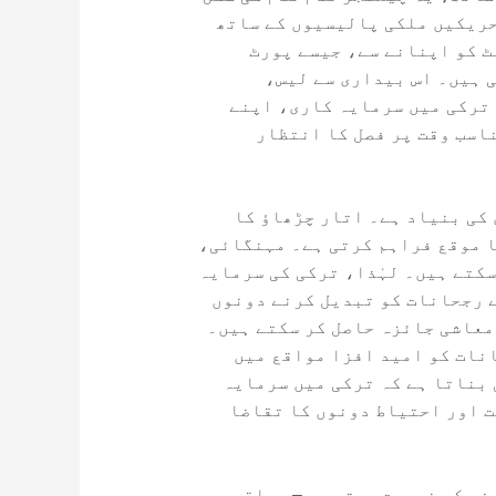
حریکیں ملکی پالیسیوں کے ساتھ
ٹ کو اپنانے سے، جیسے پورٹ
 ہیں۔ اس بیداری سے لیس،
 ترکی میں سرمایہ کاری، اپنے
اسب وقت پر فصل کا انتظار
کی بنیاد ہے۔ اتار چڑھاؤ کا
ا موقع فراہم کرتی ہے۔ مہنگائی،
کتے ہیں۔ لہٰذا، ترکی کی سرمایہ
ے رجحانات کو تبدیل کرنے دونوں
معاشی جائزہ حاصل کر سکتے ہیں۔
نات کو امید افزا مواقع میں
بناتا ہے کہ ترکی میں سرمایہ
ت اور احتیاط دونوں کا تقاضا
نے کی ضرورت ہوتی ہے – مواقع سے