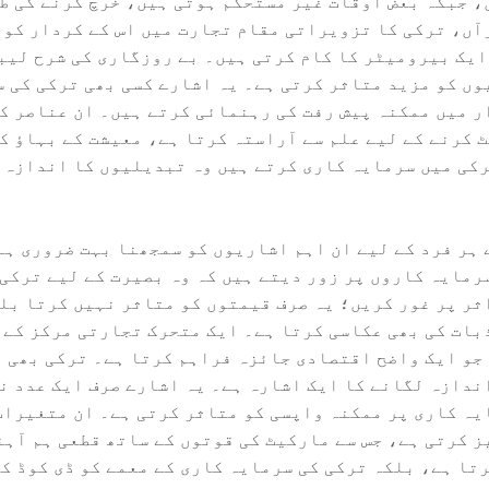
، جبکہ بعض اوقات غیر مستحکم ہوتی ہیں، خرچ کرنے کی ط
آں، ترکی کا تزویراتی مقام تجارت میں اس کے کردار کو 
یک بیرومیٹر کا کام کرتی ہیں۔ بے روزگاری کی شرح لیبر
وں کو مزید متاثر کرتی ہے۔ یہ اشارے کسی بھی ترکی کی س
ر میں ممکنہ پیش رفت کی رہنمائی کرتے ہیں۔ ان عناصر ک
 کرنے کے لیے علم سے آراستہ کرتا ہے، معیشت کے بہاؤ ک
رکی میں سرمایہ کاری کرتے ہیں وہ تبدیلیوں کا اندازہ 
ہر فرد کے لیے ان اہم اشاریوں کو سمجھنا بہت ضروری ہے۔
رمایہ کاروں پر زور دیتے ہیں کہ وہ بصیرت کے لیے ترکی 
ثر پر غور کریں؛ یہ صرف قیمتوں کو متاثر نہیں کرتا بل
بات کی بھی عکاسی کرتا ہے۔ ایک متحرک تجارتی مرکز کے ط
جو ایک واضح اقتصادی جائزہ فراہم کرتا ہے۔ ترکی بھی ا
ندازہ لگانے کا ایک اشارہ ہے۔ یہ اشارے صرف ایک عدد ن
یہ کاری پر ممکنہ واپسی کو متاثر کرتی ہے۔ ان متغیرات
ز کرتی ہے، جس سے مارکیٹ کی قوتوں کے ساتھ قطعی ہم آہن
رتا ہے، بلکہ ترکی کی سرمایہ کاری کے معمے کو ڈی کوڈ ک