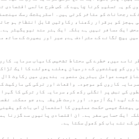
ں کو یہ تسلیم کرنا چاہیے کہ کس طرح عالمی اقتصادی ت
 کے رجحانات کو متاثر کرتی ہیں۔ اسٹریٹجک رسک مینجمن
 ہیجز کو برقرار رکھنا، رکاوٹیں قابل انتظام ہو جاتی
محض ایک مسافر نہیں ہے بلکہ ایک ہنر مند نیویگیٹر ہے۔
یں بیج لگانے کے مترادف ہے، صبر اور بصیرت کے ساتھ من
ر نامے میں، خطرے کی محتاط تشخیص کامیاب سرمایہ کاری 
اروں کو چیلنجوں کے درمیان پھلنے پھولنے کا ایک لڑاک
اؤ جیسے عوامل بہترین منصوبہ بندیوں میں رکاوٹ ڈال س
 سرمایہ کاروں کو موجودہ واقعات اور ترکی کی مارکیٹ ک
وں کی نبض پر انگلی رکھ کر، سرمایہ کار ترکی کا گہرا 
 کے لیے ایک آزمودہ اور درست طریقہ ہے، جو ممکنہ نقصا
 ہیجنگ جیسی حکمت عملیوں کا استعمال اس بات کو یقینی 
لکہ ایک حسابی سفر ہے۔ ان اقتصادی پانیوں سے گزرنا ہم
ی کے نئے باب کو کھول سکتا ہے۔
عملی تیار کرنے کے لیے توازن کے فن میں مہارت حاصل کر