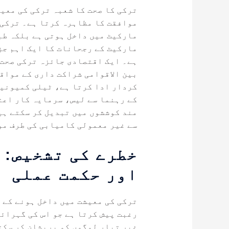
ترکی کا صحت کا شعبہ ترکی کی معی
موافقت کا مظاہرہ کرتا ہے۔ ترکی 
مارکیٹ میں داخل ہوتی ہے بلکہ طب
مارکیٹ کے رجحانات کا ایک اہم جز
ہے۔ ایک اقتصادی جائزہ ترکی صحت ک
بین الاقوامی شراکت داری کے مواق
کردار ادا کرتا ہے، ٹیلی کمیونیک
کے رہنما سے لیس، سرمایہ کار اعت
مند کوششوں میں تبدیل کر سکتے ہی
سے غیر معمولی کامیابی کی طرف مو
خطرے کی تشخیص: 
اور حکمت عملی
ترکی کی معیشت میں داخل ہونے کے ل
رغبت پیش کرتا ہے جو اس کی گہرائ
غیر تیار لوگوں کو پریشان کر سکت