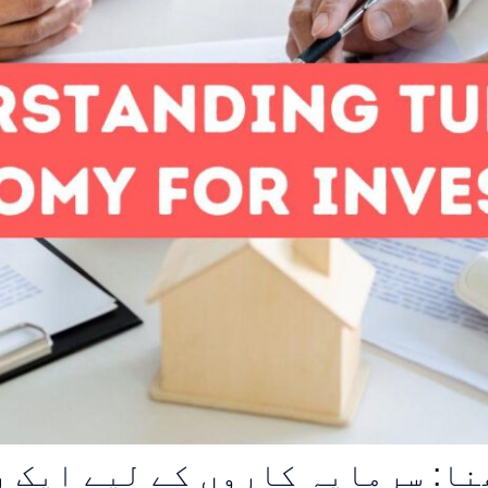
نا: سرمایہ کاروں کے لیے ایک 