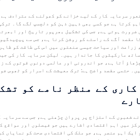
عور سرمایہ کار کے لیے خزانے کو کھولنے کے مترادف ہے۔
م کرتا ہے جو کسی بھی ذہین ذہن کو دلچسپ لگے گا۔ ترکی
 ضرورت ہوتی ہے، جس کی تشکیل بھرپور تاریخ اور ابھرتے
ا مقصد آگے کے راستے کو روشن کرنا ہے، جس سے پیچیدگیو
زراعت اور سیاحت جیسی صنعتوں میں اس کی طاقت کو ظاہر 
ساتھ مارکیٹوں کا جاندار ہیں۔ لیکن سرمایہ کار کی جیب
ڑھاؤ آتا ہے، جو اندرونی اور عالمی دونوں قوتوں کے زی
یں۔ حتمی مقصد واضح ہے: ترک معیشت کے اسرار کو ٹھوس فو
کاری کے منظر نامے کو تشک
ارے
ے شعبوں کے امتزاج پر پروان چڑھتی ہے، جس سے سرمایہ ک
رکز میں اہم اقتصادی اشارے ہیں جو فیصلوں اور مواقع ک
 ایک اہم عنصر ہے، جو ملک کی اقتصادی صحت کو نمایاں کر