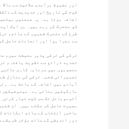
اور مضبوط برآمدی صلاحیت سے مالا 
قوم کی تاریخ اور جدیدیت کے دلکش 
اضافہ ہوتا ہے۔ یہ صنعتیں بیلنس ش
کو متحرک کر رہے ہیں۔ ہر ایک اپن
طرح کے متحرک شعبوں کے ساتھ، ترک
سے بھرا ہوا اور انعامات حاصل کر
ترکی کی ترقی پذیر معیشت میں، صح
تجدید ذرائع سے تقویت یافتہ، ترک
منصوبوں میں سرمایہ کاری عالمی پ
تعمیراتی شعبہ ترقی کی منازل طے ک
آبادی میں اضافہ کے باعث ہے۔ رئی
مارکیٹیں بناتی ہے۔ مینوفیکچرنگ 
آٹوموبائل تک سب کچھ تیار کرتی ہ
بصیرت حاصل کر سکتے ہیں۔ ان شعبو
باخبر انتخاب کے ساتھ امکانات کو
دور اندیشی کے ساتھ مؤثر طریقے س