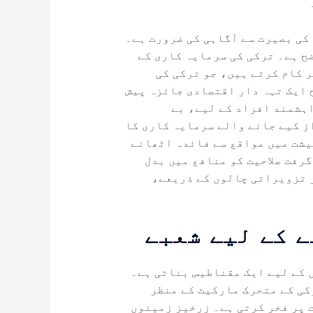
کی بصیرت سے آگاہی کی ضرورت ہے۔
ح ہے۔ ترکی کی سرمایہ کاری کے
 کام کرتے ہیں، جو ترکی کی
 ایک تہہ دار اقتصادی جائزہ پیش
ہشمند افراد کے لیے، بے
ز کیے جانے والے سرمایہ کاری کا
یشت میں مواقع سے فائدہ اٹھانے
رفت صلاحیت کو منافع میں بدل
 تزویراتی چالوں کے ذریعے،
ے کے لیے شعبے
 کے لیے ایک مقناطیس بناتی ہے۔
کی کے متحرک مارکیٹ کے منظر
 پر فخر کرتی ہے۔ زرخیز زمینوں