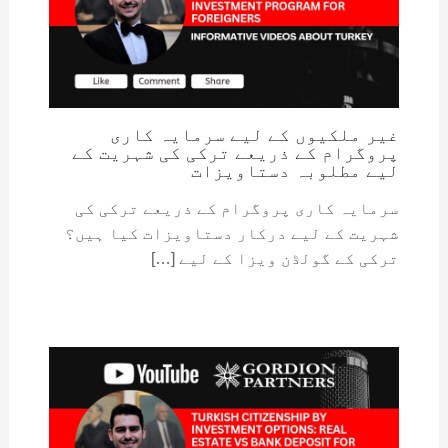
غیر ملکیوں کے لیے سرمایہ کاری
پروگرام کے ذریعے ترکی کی شہریت کے
لیے مطلوبہ دستاویزات
سرمایہ کاری پروگرام کے ذریعے ترکی کی
شہریت کے لیے درکار دستاویزات کیا ہیں؟
ترکی کے گولڈن ویزا کے لیے […]