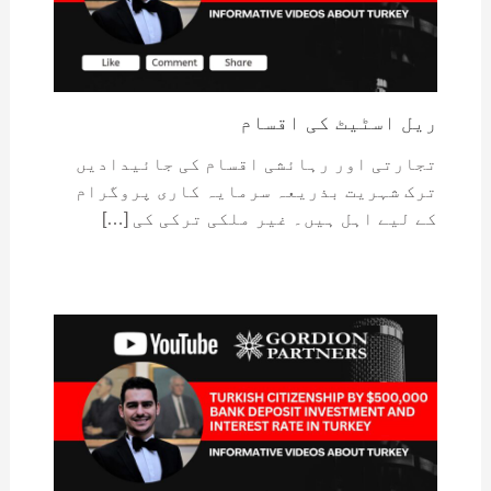
ریل اسٹیٹ کی اقسام
تجارتی اور رہائشی اقسام کی جائیدادیں
ترک شہریت بذریعہ سرمایہ کاری پروگرام
کے لیے اہل ہیں۔ غیر ملکی ترکی کی […]