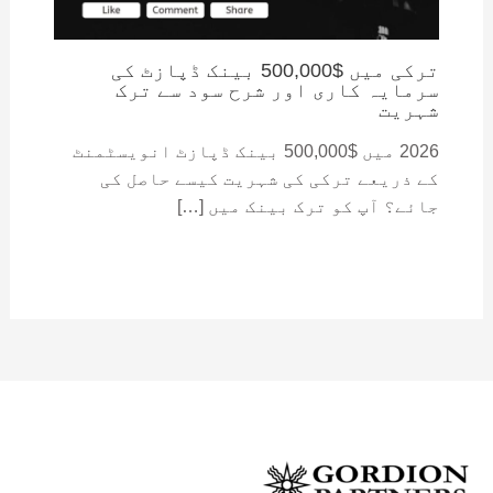
ترکی میں $500,000 بینک ڈپازٹ کی
سرمایہ کاری اور شرح سود سے ترک
شہریت
2026 میں $500,000 بینک ڈپازٹ انویسٹمنٹ
کے ذریعے ترکی کی شہریت کیسے حاصل کی
جائے؟ آپ کو ترک بینک میں […]