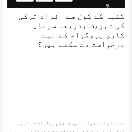
کنبہ کے کون سے افراد ترکی
کی شہریت بذریعہ سرمایہ
کاری پروگرام کے لیے
درخواست دے سکتے ہیں؟
خاندان کے افراد انوسٹمنٹ پروگرام کے ذریعے
ترکی کی شہریت کے لیے درخواست دے سکتے ہیں۔ یہ