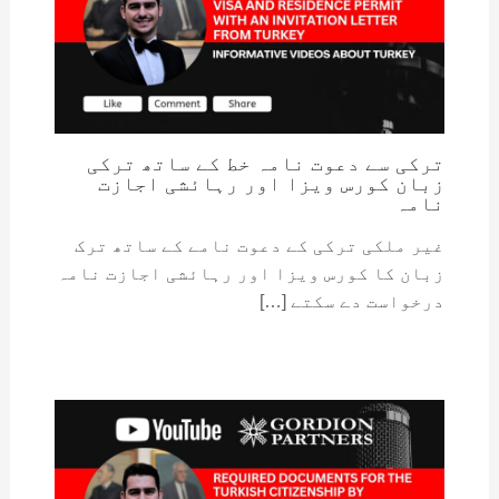
ترکی سے دعوت نامہ خط کے ساتھ ترکی
زبان کورس ویزا اور رہائشی اجازت
نامہ
غیر ملکی ترکی کے دعوت نامے کے ساتھ ترک
زبان کا کورس ویزا اور رہائشی اجازت نامہ
درخواست دے سکتے […]