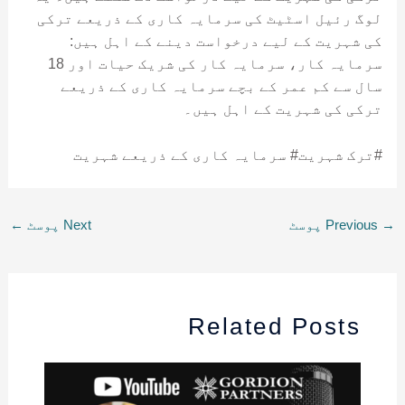
لوگ رئیل اسٹیٹ کی سرمایہ کاری کے ذریعے ترکی
کی شہریت کے لیے درخواست دینے کے اہل ہیں:
سرمایہ کار، سرمایہ کار کی شریک حیات اور 18
سال سے کم عمر کے بچے سرمایہ کاری کے ذریعے
ترکی کی شہریت کے اہل ہیں۔
#ترک شہریت# سرمایہ کاری کے ذریعے شہریت
→
Previous پوسٹ
Next پوسٹ
←
Related Posts