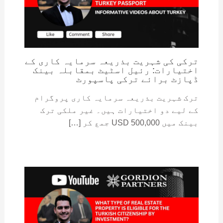
ترکی کی شہریت بذریعہ سرمایہ کاری کے
اختیارات: رئیل اسٹیٹ بمقابلہ بینک
ڈپازٹ برائے ترکی پاسپورٹ
ترک شہریت بذریعہ سرمایہ کاری پروگرام
کے لیے دو اختیارات ہیں۔ غیر ملکی ترک
بینک میں 500,000 USD جمع کر […]