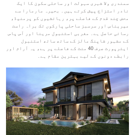
سمندری ولا شہری سہولت اور ساحلی سکون کا ایک
نادر امتزاج پیش کرتے ہیں۔ بحیرہ مارمارا سے
محض چند قدم کے فاصلے پر، رہائشیوں کو پرمنیڈ،
میریناس اور سرسبز ساحلی پارکوں تک براہ راست
رسائی حاصل ہے۔ مغربی استنبول مرینا اور آس پاس
کے مشہور شاپنگ مالز کے ساتھ ساتھ استنبول
ایئرپورٹ صرف 40 منٹ کے فاصلے پر ہے، یہ آرام اور
رابطے دونوں کے لیے بہترین مقام ہے۔