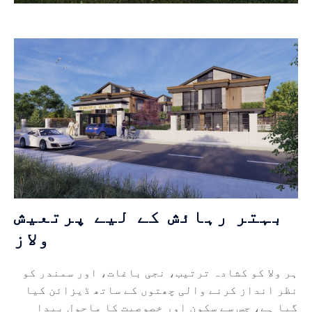
بہتر رہائش کے لیے پرتعیش
ولاز
ہر ولا کو کشادہ ترتیب، نجی باغات، اور سمندر کو
نظر انداز کرنے والی چھتوں کے ساتھ ڈیزائن کیا
گیا ہے، جس سے سکون اور خصوصیت کا ماحول پیدا