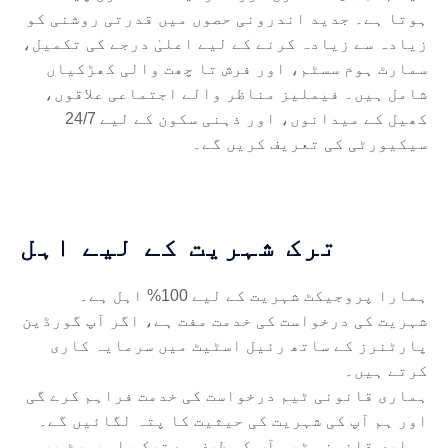
ہوتا ہے۔ جدید اندرونی حصوں میں قدرتی روشنی کو
زیادہ سے زیادہ کرنے کے لیے اعلیٰ درجے کی تکمیل،
سمارٹ ہوم سسٹم، اور فرش تا چھت والی کھڑکیاں
شامل ہیں۔ فیملیز مناظر والے اجتماعی علاقوں،
کھیل کے میدانوں، اور ذہنی سکون کے لیے 24/7
سیکیورٹی کی تعریف کریں گے۔
ترک شہریت کے لیے اہل
ہمارا پروجیکٹ شہریت کے لیے 100% اہل ہے۔
شہریت کی درخواست کی خدمت مفت ہے، اگر آپ گورڈین
پارٹنرز کے ساتھ رئیل اسٹیٹ میں سرمایہ کاری
کرتے ہیں۔
ہماری قانونی ٹیم درخواست کی خدمت فراہم کرے گی
اور ہم آپ کی شہریت کی حیثیت کا پتہ لگائیں گے۔
ہماری قانونی ٹیم آپ کی طرف سے ترک پاسپورٹ پر