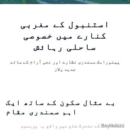
استنبول کے مغربی
کنارے میں خصوصی
ساحلی رہائش
پینورامک سمندری نظارے اور نجی آرام کے ساتھ
جدید ولاز
بے مثال سکون کے ساتھ ایک
اہم سمندری مقام
Beylikdüzü کے متحرک ضلع میں واقع یہ پریمیم