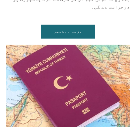
درخواست دے گی۔
مزید دیکھیں