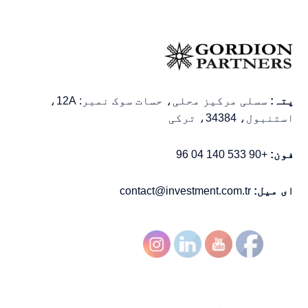
پتہ:
سسلی مرکیز محلی، حسات سوک نمبر: 12A،
استنبول، 34384، ترکی
فون:
+90 533 140 04 96
ای میل:
contact@investment.com.tr