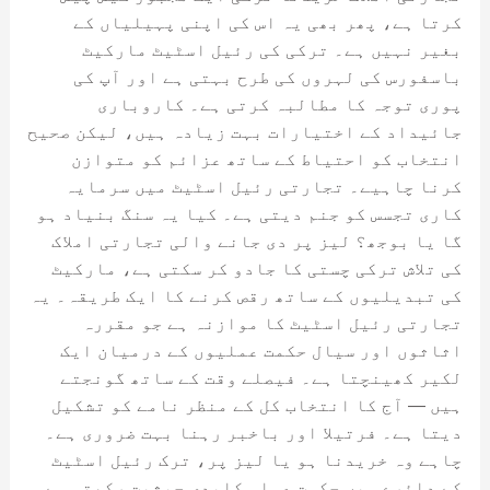
کرتا ہے، پھر بھی یہ اس کی اپنی پہیلیاں کے
بغیر نہیں ہے۔ ترکی کی رئیل اسٹیٹ مارکیٹ
باسفورس کی لہروں کی طرح بہتی ہے اور آپ کی
پوری توجہ کا مطالبہ کرتی ہے۔ کاروباری
جائیداد کے اختیارات بہت زیادہ ہیں، لیکن صحیح
انتخاب کو احتیاط کے ساتھ عزائم کو متوازن
کرنا چاہیے۔ تجارتی رئیل اسٹیٹ میں سرمایہ
کاری تجسس کو جنم دیتی ہے۔ کیا یہ سنگ بنیاد ہو
گا یا بوجھ؟ لیز پر دی جانے والی تجارتی املاک
کی تلاش ترکی چستی کا جادو کر سکتی ہے، مارکیٹ
کی تبدیلیوں کے ساتھ رقص کرنے کا ایک طریقہ۔ یہ
تجارتی رئیل اسٹیٹ کا موازنہ ہے جو مقررہ
اثاثوں اور سیال حکمت عملیوں کے درمیان ایک
لکیر کھینچتا ہے۔ فیصلے وقت کے ساتھ گونجتے
ہیں — آج کا انتخاب کل کے منظر نامے کو تشکیل
دیتا ہے۔ فرتیلا اور باخبر رہنا بہت ضروری ہے۔
چاہے وہ خریدنا ہو یا لیز پر، ترک رئیل اسٹیٹ
کے دائرے میں حکمت عملی کلیدی حیثیت رکھتی ہے۔