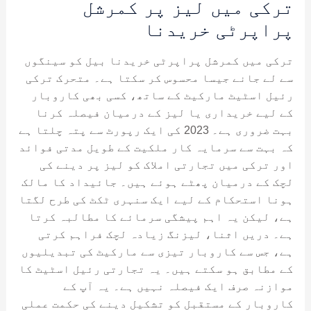
ترکی میں لیز پر کمرشل
پراپرٹی خریدنا
ترکی میں کمرشل پراپرٹی خریدنا بیل کو سینگوں
سے لے جانے جیسا محسوس کر سکتا ہے۔ متحرک ترکی
رئیل اسٹیٹ مارکیٹ کے ساتھ، کسی بھی کاروبار
کے لیے خریداری یا لیز کے درمیان فیصلہ کرنا
بہت ضروری ہے۔ 2023 کی ایک رپورٹ سے پتہ چلتا ہے
کہ بہت سے سرمایہ کار ملکیت کے طویل مدتی فوائد
اور ترکی میں تجارتی املاک کو لیز پر دینے کی
لچک کے درمیان پھٹے ہوئے ہیں۔ جائیداد کا مالک
ہونا استحکام کے لیے ایک سنہری ٹکٹ کی طرح لگتا
ہے، لیکن یہ اہم پیشگی سرمائے کا مطالبہ کرتا
ہے۔ دریں اثنا، لیزنگ زیادہ لچک فراہم کرتی
ہے، جس سے کاروبار تیزی سے مارکیٹ کی تبدیلیوں
کے مطابق ہو سکتے ہیں۔ یہ تجارتی رئیل اسٹیٹ کا
موازنہ صرف ایک فیصلہ نہیں ہے۔ یہ آپ کے
کاروبار کے مستقبل کو تشکیل دینے کی حکمت عملی