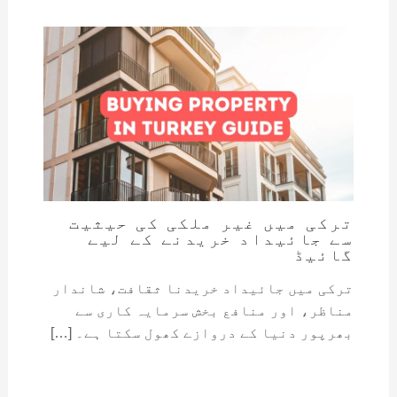
ترکی میں غیر ملکی کی حیثیت
سے جائیداد خریدنے کے لیے
گائیڈ
ترکی میں جائیداد خریدنا ثقافت، شاندار
مناظر، اور منافع بخش سرمایہ کاری سے
بھرپور دنیا کے دروازے کھول سکتا ہے۔ […]