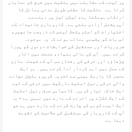
پر لینے کے مقابلے میں ملکیت میں فرق کو نمایاں
کرتا ہے۔ ملکیت کا مطلب طویل مدتی وسائل کا
ارتکاب ہوسکتا ہے، لیکن لیز پر دینے سے
آپریشنل آزادی ملتی ہے۔ کاروباری جائیداد کے
اختیارات کو اسٹریٹجک لینس کے ذریعے جانچیں،
اس بات کو یقینی بناتے ہوئے کہ وہ موجودہ
ضروریات اور مستقبل کی خواہشات دونوں کو پورا
کرتے ہیں۔ آپ کی مالی بنیاد، صنعت میں اتار
چڑھاؤ، اور ترقی کی رفتار سب آپ کے فیصلہ سازی
کے عمل میں اہم کردار ادا کرتے ہیں۔ ہر ایک
عنصر کا باریک بینی سے تجزیہ کریں، ہلچل مچانے
والی ترکی رئیل اسٹیٹ مارکیٹ میں ترقی کے لیے
ایک خاکہ تیار کریں۔ کامیابی صرف رئیل اسٹیٹ
کے ایک ٹکڑے پر اترنے کے بارے میں نہیں ہے – یہ
ایک ایسے کورس کو چارٹ کرنے کے بارے میں ہے جو
آپ کے کاروبار کی مستقبل کی صلاحیت کو تقویت
دیتا ہے۔