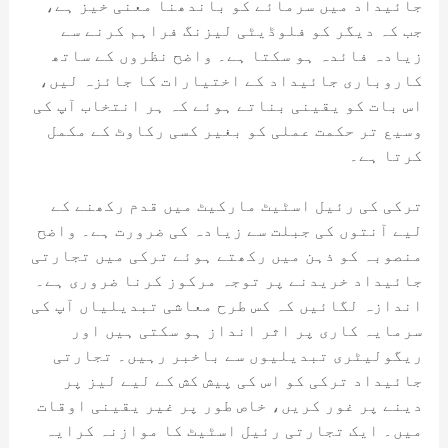
جائیداد میں سرمائے کو باندھنا معنی خیز ہے،
جب کہ دیگر کو فلوڈیٹی لیزنگ فراہم کرنے سے
زیادہ فائدہ ہو سکتا ہے۔ واضح نظروں کے ساتھ
کاروباری جائیداد کے اختیارات کا جائزہ لیں،
اس بات کو یقینی بناتے ہوئے کہ ہر انتخاب آپ کی
وسیع تر حکمت عملی کو بغیر کسی رکاوٹ کے مکمل
کرتا ہے۔
ترکی کی رئیل اسٹیٹ مارکیٹ میں قدم رکھنے کے
لیے آنتوں کی جبلت سے زیادہ کی ضرورت ہے۔ واضح
منصوبہ کو ذہن میں رکھتے ہوئے ترکی میں تجارتی
جائیداد خریدنے پر توجہ مرکوز کرنا ضروری ہے۔
اندازہ لگائیں کہ کس طرح معاشی تبدیلیاں آپ کی
سرمایہ کاری پر اثر انداز ہو سکتی ہیں اور
ریگولیٹری تبدیلیوں سے باخبر رہیں۔ تجارتی
جائیداد ترکی کو اس کی پیش کش کے لیے لیز پر
دینے پر غور کریں، خاص طور پر غیر یقینی اوقات
میں۔ ایک تجارتی رئیل اسٹیٹ کا موازنہ کرایہ