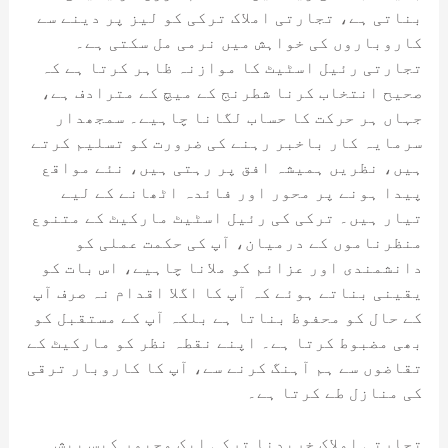
بناتی ہے، تجارتی املاک ترکی کو لیز پر دینے سے
کاروباروں کی خواہش میں نرمی مل سکتی ہے۔
تجارتی رئیل اسٹیٹ کا موازنہ ظاہر کرتا ہے کہ
صحیح انتخاب کرنا شطرنج کے میچ کے مترادف ہے،
جہاں ہر حرکت کا حساب لگانا چاہیے۔ سمجھدار
سرمایہ کار باخبر رہنے کی ضرورت کو تسلیم کرتے
ہیں، نظریں ہمیشہ افق پر رہتی ہیں، نئے مواقع
پیدا ہونے پر محور اور فائدہ اٹھانے کے لیے
تیار ہیں۔ ترکی کی رئیل اسٹیٹ مارکیٹ کے متنوع
منظرناموں کے درمیان، آپ کی حکمت عملی کو
دانشمندی اور عزائم کو ملانا چاہیے، اس بات کو
یقینی بناتے ہوئے کہ آپ کا اگلا اقدام نہ صرف آپ
کے حال کو محفوظ بناتا ہے بلکہ آپ کے مستقبل کو
بھی مضبوط کرتا ہے۔ اپنے نقطہ نظر کو مارکیٹ کے
تقاضوں سے ہم آہنگ کرنے سے، آپ کا کاروبار ترقی
کی منازل طے کرتا ہے۔
تجارتی املاک خریدنا ترکی ایک مجبور کیس پیش