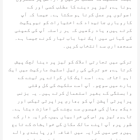
ہونا ہے، لیز پر دینے کا مطلب کسی اور کے
اصولوں پر عمل کرنا ہو سکتا ہے۔ جیسا کہ آپ
کاروباری جائیداد کے اختیارات کو نیویگیٹ
کرتے ہیں، یاد رکھیں کہ ہر راستہ آپ کی کمپنی
کی کہانی میں ایک نیا باب تیار کرنے جیسا ہے۔
سمجھداری سے انتخاب کریں۔
ترکی میں تجارتی املاک کو لیز پر دینا لچک پیش
کرتا ہے، جو ترکی کی رئیل اسٹیٹ مارکیٹ میں ایک
اہم اثاثہ ہے۔ اسے ایک کار کرائے پر لینے کے
بارے میں سوچو۔ آپ اسے ملکیت کی کل وقتی
وابستگی کے بغیر استعمال کرتے ہیں۔ یہ بزنس
پراپرٹی آپشن آپ کو بھاری پراپرٹی ٹیکس اور
دیکھ بھال کی فیسوں سے بچنے کی اجازت دیتا ہے۔
تاہم، لیز پر اس کی خرابیاں ہیں. کرایہ دار کے
طور پر، آپ اپنے مالک مکان کی خواہشات کے تابع
ہیں، جس میں کرایہ میں اضافہ اور پابندی والے
عہد شامل ہو سکتے ہیں۔ دوسری طرف، تجارتی