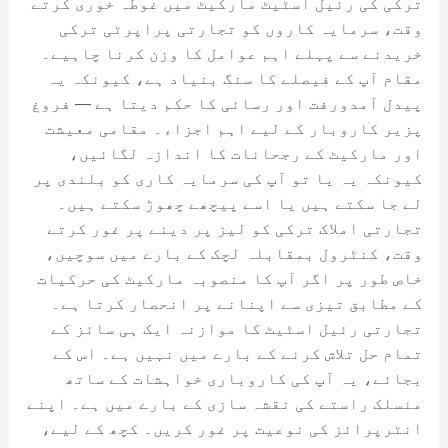
ترکی کی رئیل اسٹیٹ مارکیٹ میں غوطہ خوری کرتے
وقت، سرمایہ کاروں کو تجارتی پراپرٹی ترکی
خریدنے سے پہلے اہم عوامل کا وزن کرنا چاہیے۔
مقام آپ کے فیصلے کا سنگ بنیاد ہے، کیونکہ یہ
پیدل آمدورفت اور رسائی کا حکم دیتا ہے — فروغ
پزیر کاروبار کے لیے اہم اجزاء۔ مقامی معیشت
اور مارکیٹ کے رجحانات کا اندازہ لگائیں،
کیونکہ یہ یا تو آپ کی سرمایہ کاری کو بلندی پر
لے جا سکتے ہیں یا اسے پیچھے چھوڑ سکتے ہیں۔
تجارتی املاک ترکی کو لیز پر دینے پر غور کرتے
وقت، کنٹرول بمقابلہ لچک کے بارے میں سوچیں،
خاص طور پر اگر آپ کا منصوبہ مارکیٹ کی حرکیات
کے مطابق تیزی سے اپنانے پر انحصار کرتا ہے۔
تجارتی رئیل اسٹیٹ کا موازنہ ایک ہی سائز کے
تمام حل تلاش کرنے کے بارے میں نہیں ہے۔ اس کے
بجائے، یہ آپ کی کاروباری خواہشات کے ساتھ
منسلک راستے کی نقشہ سازی کے بارے میں ہے۔ اپنے
انٹرپرائز کی نوعیت پر غور کریں۔ کچھ کے لیے،