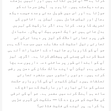
کرتا ہے — آپ جڑیں لگاتے ہیں اور انہیں بڑھتے
ہوئے دیکھتے ہیں۔ تاہم، یہ آپشن سرمائے کو
جوڑتا ہے اور اس میں طویل مدتی وعدے جیسے دیکھ
بھال اور ٹیکس شامل ہیں۔ لیکن یہ اثاثوں کی
تعریف کا وعدہ کرتا ہے، اگر مارکیٹ کی لہریں
بدل جاتی ہیں تو ایک ٹھوس بیک اپ پلان۔ متبادل
طور پر، تجارتی املاک کو لیز پر دینا ترکی اس
تجارتی رئیل اسٹیٹ کے مقابلے میں سب سے آگے ہے،
جو آپ کو کاروباری جائیداد کے اختیارات آتے ہی
ضبط کرنے کی چستی کی پیشکش کرتا ہے۔ اگرچہ لیز
آپ کو ابتدائی طور پر ساختی ذمہ داریوں سے بچا
سکتی ہے، لیکن آپ اپنے مالک مکان کی دھن پر رقص
کرتے ہیں۔ دونوں راستوں میں منفرد تجارتی
تعلقات ہیں، لیکن کلیدی آپ کی کاروباری حکمت
عملی کو مالی تیاری اور مارکیٹ کے مواقع کے
ساتھ ہم آہنگ کرنے میں مضمر ہے۔ جو آپ کی ترقی
کی صلاحیت کو فروغ دے گا — ملکیت کی گہری جڑیں
یا کرایہ پر لینے کی فلیٹ فٹڈنس؟