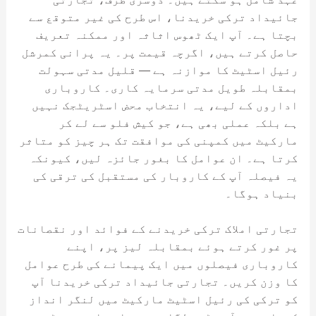
جائیداد ترکی خریدنا، اس طرح کی غیر متوقع سے
بچتا ہے۔ آپ ایک ٹھوس اثاثہ اور ممکنہ تعریف
حاصل کرتے ہیں، اگرچہ قیمت پر۔ یہ پرانی کمرشل
رئیل اسٹیٹ کا موازنہ ہے — قلیل مدتی سہولت
بمقابلہ طویل مدتی سرمایہ کاری۔ کاروباری
اداروں کے لیے، یہ انتخاب محض اسٹریٹجک نہیں
ہے بلکہ عملی بھی ہے، جو کیش فلو سے لے کر
مارکیٹ میں کمپنی کی موافقت تک ہر چیز کو متاثر
کرتا ہے۔ ان عوامل کا بغور جائزہ لیں، کیونکہ
یہ فیصلہ آپ کے کاروبار کی مستقبل کی ترقی کی
بنیاد ہوگا۔
تجارتی املاک ترکی خریدنے کے فوائد اور نقصانات
پر غور کرتے ہوئے بمقابلہ لیز پر، اپنے
کاروباری فیصلوں میں ایک پیمانے کی طرح عوامل
کا وزن کریں۔ تجارتی جائیداد ترکی خریدنا آپ
کو ترکی کی رئیل اسٹیٹ مارکیٹ میں لنگر انداز