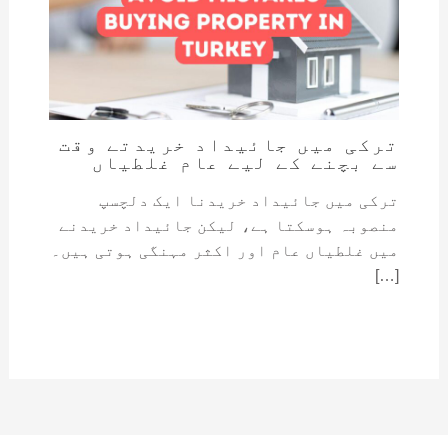
ترکی میں جائیداد خریدتے وقت
سے بچنے کے لیے عام غلطیاں
ترکی میں جائیداد خریدنا ایک دلچسپ
منصوبہ ہوسکتا ہے، لیکن جائیداد خریدنے
میں غلطیاں عام اور اکثر مہنگی ہوتی ہیں۔
[…]