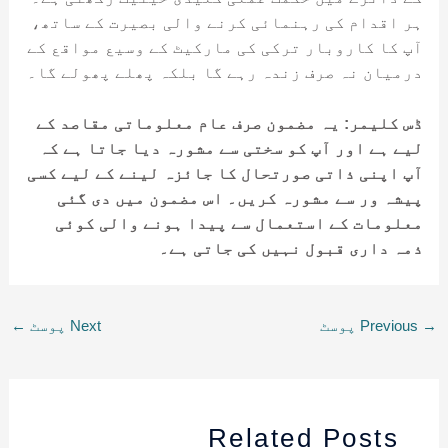
ہر اقدام کی رہنمائی کرنے والی بصیرت کے ساتھ،
آپ کا کاروبار ترکی کی مارکیٹ کے وسیع مواقع کے
درمیان نہ صرف زندہ رہے گا بلکہ پھلے پھولے گا۔
ڈس کلیمر: یہ مضمون صرف عام معلوماتی مقاصد کے
لیے ہے اور آپ کو سختی سے مشورہ دیا جاتا ہے کہ
آپ اپنی ذاتی صورتحال کا جائزہ لینے کے لیے کسی
پیشہ ور سے مشورہ کریں۔ اس مضمون میں دی گئی
معلومات کے استعمال سے پیدا ہونے والی کوئی
ذمہ داری قبول نہیں کی جاتی ہے۔
→
Previous پوسٹ
Next پوسٹ
←
Related Posts