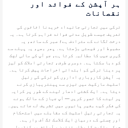
ہر آپشن کے فوائد اور
نقصانات
ترکی میں تجارتی جائیداد خریدنا اثاثوں کی
تعریف جیسے طویل مدتی فوائد فراہم کرتا ہے۔ یہ
درخت لگانے کے مترادف ہے؛ صبر کے ساتھ، یہ
مضبوط اور قیمتی بڑھتا ہے۔ پھر بھی، یہ پہلے سے
گہری جیب کا مطالبہ کرتا ہے، جو آپ کی مالی لچک
کو دبا سکتا ہے۔ دوسری طرف، تجارتی املاک کو لیز
پر دینا ترکی کم ابتدائی اخراجات پیش کرتا ہے۔
یہ آپشن کاروباری اداروں کو ترکی کی رئیل
اسٹیٹ مارکیٹ میں تیزی سے پینتریبازی کرنے
دیتا ہے۔ ایک کشتی ادھار لینے کے طور پر کرایہ
پر لینے کا تصور کریں — آپ جہاز کے مالک ہونے
کی فکر کیے بغیر پانیوں میں تشریف لے جاتے ہیں۔
یہ تجارتی رئیل اسٹیٹ کے مقابلے میں استحکام
اور چستی کے درمیان ایک کلاسک ٹگ آف وار ہے۔
جبکہ ملکیت کا مطلب تزئین و آرائش پر کنٹرول