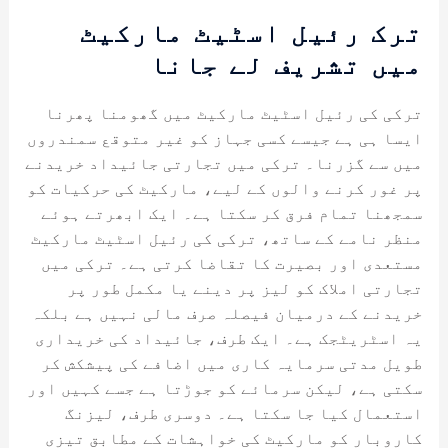
ترک رئیل اسٹیٹ مارکیٹ
میں تشریف لے جانا
ترکی کی رئیل اسٹیٹ مارکیٹ میں گھومنا پھرنا
ایسا ہی ہے جیسے کسی جہاز کو غیر متوقع سمندروں
میں سے گزرنا۔ ترکی میں تجارتی جائیداد خریدنے
پر غور کرنے والوں کے لیے، مارکیٹ کی حرکیات کو
سمجھنا تمام فرق کر سکتا ہے۔ ایک ابھرتے ہوئے
منظر نامے کے ساتھ، ترکی کی رئیل اسٹیٹ مارکیٹ
مستعدی اور بصیرت کا تقاضا کرتی ہے۔ ترکی میں
تجارتی املاک کو لیز پر دینے یا مکمل طور پر
خریدنے کے درمیان فیصلہ صرف مالی نہیں ہے بلکہ
یہ اسٹریٹجک ہے۔ ایک طرف، جائیداد کی خریداری
طویل مدتی سرمایہ کاری میں اضافے کی پیشکش کر
سکتی ہے، لیکن سرمائے کو جوڑتا ہے جسے کہیں اور
استعمال کیا جا سکتا ہے۔ دوسری طرف، لیزنگ
کاروبار کو مارکیٹ کی خواہشات کے مطابق تیزی