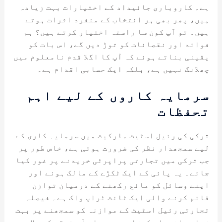
ہے۔ کاروباری جائیداد کے اختیارات بہت زیادہ
ہیں، پھر بھی ہر انتخاب کے منفرد اثرات ہوتے
ہیں۔ تو آپ کون سا راستہ اختیار کرتے ہیں؟ ہم
فوائد اور نقصانات کو توڑ دیں گے، اس بات کو
یقینی بناتے ہوئے کہ آپ کا اگلا قدم نامعلوم میں
چھلانگ نہیں ہے، بلکہ ایک حسابی اقدام ہے۔
سرمایہ کاروں کے لیے اہم
تحفظات
ترکی کی رئیل اسٹیٹ مارکیٹ میں سرمایہ کاری کے
لیے سمجھدار نظر کی ضرورت ہوتی ہے، خاص طور پر
جب ترکی میں تجارتی پراپرٹی خریدنے پر غور کیا
جائے۔ یہ پائی کے ایک ٹکڑے کے مالک ہونے اور
اپنے وسائل کو مائع رکھنے کے درمیان توازن
قائم کرنے والی ایک ٹائٹ ٹراپ واک ہے۔ فیصلہ
تجارتی رئیل اسٹیٹ کے موازنہ کو سمجھنے پر بہت