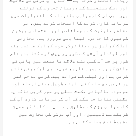
زیادہ انحصار کرتا ہے — جہاں آپ ترقی کی صلاحیت
اور رسک مینجمنٹ کے درمیان تجارت کو تولتے
ہیں۔ جب آپ کاروباری جائیداد کے اختیارات میں
سرمایہ کاری کرنے کا انتخاب کرتے ہیں، تو
مقام، مارکیٹ کے رجحانات، اور اقتصادی پیشین
گوئیوں کا جائزہ لینا بھی ضروری ہے۔ تجارتی
املاک کو لیز پر دینا ترکی خود کو ایک فائدہ مند
اور لچکدار آپشن کے طور پر پیش کر سکتا ہے، خاص
طور پر جب آپ کسی نئے علاقے یا صنعت میں پانی کی
جانچ کر رہے ہوں۔ تاہم، خریداری ایکویٹی قائم
کرتی ہے اور ٹیکس کے فوائد پیش کرتی ہے جو لیز
پر نہیں دی جا سکتی۔ اپنے طویل مدتی اہداف اور
موجودہ مالیاتی حکمت عملی پر غور کریں تاکہ یہ
یقینی بنایا جا سکے کہ آپ کی سرمایہ کاری آپ کے
کاروباری وژن کے مطابق ہے۔ اپنے کارڈ کو صحیح
طریقے سے کھیلیں، اور آپ ترکی کی تجارت میں
مضبوط قدم جما سکتے ہیں۔