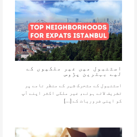
استنبول میں غیر ملکیوں کے
لیے بہترین پڑوس
استنبول کے متحرک شہر کے منظر نامے پر
تشریف لاتے ہوئے، غیر ملکی اکثر اپنے آپ
کو اپنی ضروریات کے […]